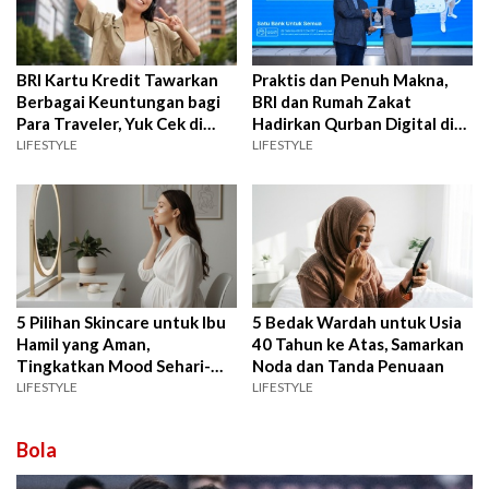
BRI Kartu Kredit Tawarkan
Praktis dan Penuh Makna,
Berbagai Keuntungan bagi
BRI dan Rumah Zakat
Para Traveler, Yuk Cek di
Hadirkan Qurban Digital di
Sini!
BRImo
LIFESTYLE
LIFESTYLE
5 Pilihan Skincare untuk Ibu
5 Bedak Wardah untuk Usia
Hamil yang Aman,
40 Tahun ke Atas, Samarkan
Tingkatkan Mood Sehari-
Noda dan Tanda Penuaan
hari
LIFESTYLE
LIFESTYLE
Bola