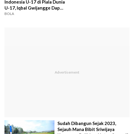
Indonesia U-17 di Piala Dunia
U-17, Iqbal Gwijangge Dapat
Pujian dari FIFA
BOLA
Sudah Dibangun Sejak 2023,
Sejauh Mana Bibit Sriwijaya