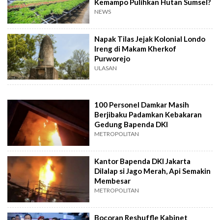
Kemampo Pulihkan Hutan Sumsel?
NEWS
Napak Tilas Jejak Kolonial Londo
Ireng di Makam Kherkof
Purworejo
ULASAN
100 Personel Damkar Masih
Berjibaku Padamkan Kebakaran
Gedung Bapenda DKI
METROPOLITAN
Kantor Bapenda DKI Jakarta
Dilalap si Jago Merah, Api Semakin
Membesar
METROPOLITAN
Bocoran Reshuffle Kabinet