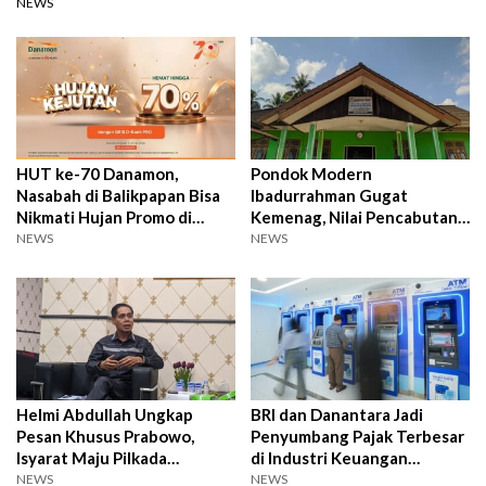
NEWS
HUT ke-70 Danamon,
Pondok Modern
Nasabah di Balikpapan Bisa
Ibadurrahman Gugat
Nikmati Hujan Promo di
Kemenag, Nilai Pencabutan
Banyak Merchant Favorit
NSP Cacat Prosedur
NEWS
NEWS
Helmi Abdullah Ungkap
BRI dan Danantara Jadi
Pesan Khusus Prabowo,
Penyumbang Pajak Terbesar
Isyarat Maju Pilkada
di Industri Keuangan
Samarinda?
Indonesia
NEWS
NEWS