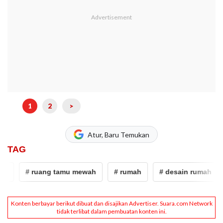
1
2
>
Atur, Baru Temukan
TAG
# ruang tamu mewah
# rumah
# desain rumah
#