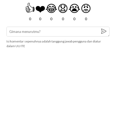
👍
❤️
😂
😧
😭
😡
0
0
0
0
0
0
Isi komentar sepenuhnya adalah tanggung jawab pengguna dan diatur
dalam UU ITE