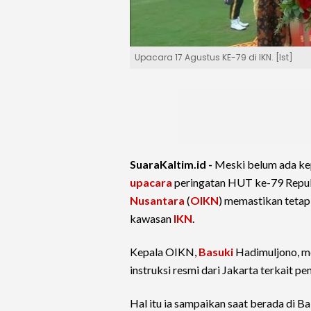
Upacara 17 Agustus KE-79 di IKN. [Ist]
SuaraKaltim.id -
Meski belum ada kep
upacara
peringatan HUT ke-79 Republ
Nusantara
(
OIKN
) memastikan teta
kawasan
IKN
.
Kepala OIKN,
Basuki
Hadimuljono, m
instruksi resmi dari Jakarta terkait 
Hal itu ia sampaikan saat berada di Ba