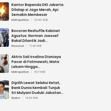
Kantor Bapenda DKI Jakarta
Dilalap si Jago Merah, Api
Semakin Membesar
Metropolitan
23:40 WIB
Bocoran Reshuffle Kabinet
Agustus: Norman Joesoef
Bakal Dilantik Jadi
Wamenhan RI
Nasional
17:49 WIB
Aktris Sali Irsalina Dianiaya
Pacar di Fatmawati, Mata
Lebam Hingga
Diselamatkan Polantas
Metropolitan
15:11 WIB
Dipilih Lewat Seleksi Ketat,
Bank Dunia Kembali Tunjuk
Sri Mulyani Duduki Jabatan
Strategis
Makro
14:29 WIB