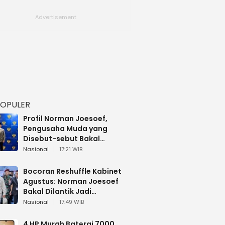
POPULER
Profil Norman Joesoef,
Pengusaha Muda yang
Disebut-sebut Bakal
Dilantik Jadi Wamenhan RI
Nasional
17:21 WIB
Bocoran Reshuffle Kabinet
Agustus: Norman Joesoef
Bakal Dilantik Jadi
Wamenhan RI
Nasional
17:49 WIB
4 HP Murah Baterai 7000