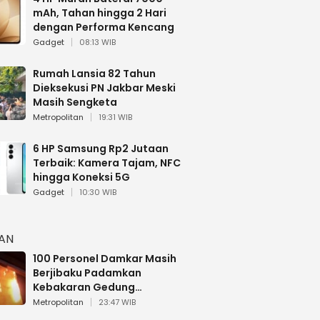
mAh, Tahan hingga 2 Hari
dengan Performa Kencang
Gadget
08:13 WIB
Rumah Lansia 82 Tahun
Dieksekusi PN Jakbar Meski
Masih Sengketa
Metropolitan
19:31 WIB
6 HP Samsung Rp2 Jutaan
Terbaik: Kamera Tajam, NFC
hingga Koneksi 5G
Gadget
10:30 WIB
HAN
100 Personel Damkar Masih
Berjibaku Padamkan
Kebakaran Gedung
Bapenda DKI
Metropolitan
23:47 WIB