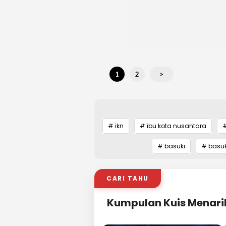
1
2
>
# ikn
# ibu kota nusantara
# basuki
# basuk
CARI TAHU
Kumpulan Kuis Menari