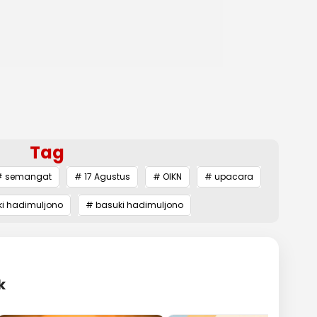
Tag
# semangat
# 17 Agustus
# OIKN
# upacara
i hadimuljono
# basuki hadimuljono
k