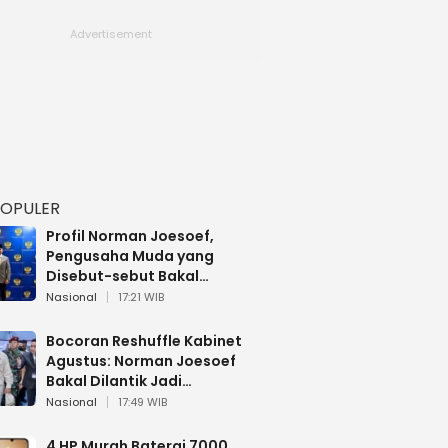
POPULER
Profil Norman Joesoef,
Pengusaha Muda yang
Disebut-sebut Bakal
Dilantik Jadi Wamenhan RI
Nasional
17:21 WIB
Bocoran Reshuffle Kabinet
Agustus: Norman Joesoef
Bakal Dilantik Jadi
Wamenhan RI
Nasional
17:49 WIB
4 HP Murah Baterai 7000