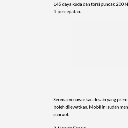
145 daya kuda dan torsi puncak 200 Nm
4-percepatan.
Serena menawarkan desain yang premium
boleh dilewatkan. Mobil ini sudah memil
sunroof.
2. Honda Freed