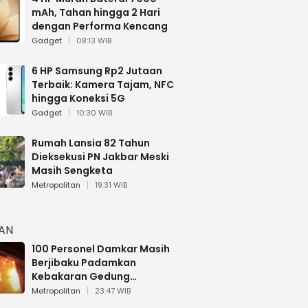
mAh, Tahan hingga 2 Hari
dengan Performa Kencang
Gadget
08:13 WIB
6 HP Samsung Rp2 Jutaan
Terbaik: Kamera Tajam, NFC
hingga Koneksi 5G
Gadget
10:30 WIB
Rumah Lansia 82 Tahun
Dieksekusi PN Jakbar Meski
Masih Sengketa
Metropolitan
19:31 WIB
HAN
100 Personel Damkar Masih
Berjibaku Padamkan
Kebakaran Gedung
Bapenda DKI
Metropolitan
23:47 WIB