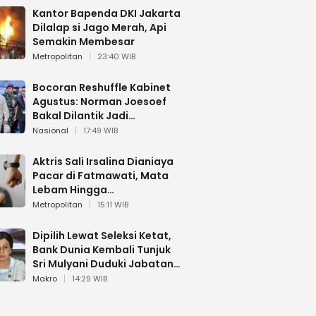
Kantor Bapenda DKI Jakarta
Dilalap si Jago Merah, Api
Semakin Membesar
Metropolitan
23:40 WIB
Bocoran Reshuffle Kabinet
Agustus: Norman Joesoef
Bakal Dilantik Jadi
Wamenhan RI
Nasional
17:49 WIB
Aktris Sali Irsalina Dianiaya
Pacar di Fatmawati, Mata
Lebam Hingga
Diselamatkan Polantas
Metropolitan
15:11 WIB
Dipilih Lewat Seleksi Ketat,
Bank Dunia Kembali Tunjuk
Sri Mulyani Duduki Jabatan
Strategis
Makro
14:29 WIB