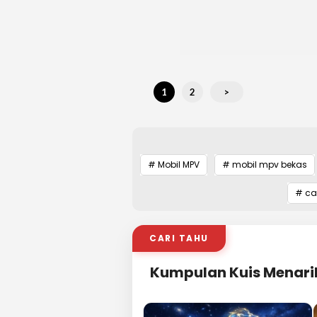
1
2
>
# Mobil MPV
# mobil mpv bekas
# ca
CARI TAHU
Kumpulan Kuis Menari