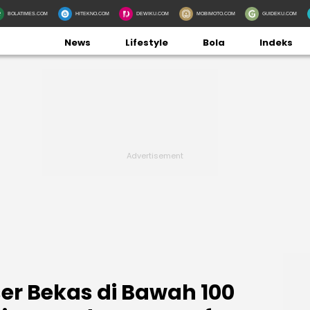
BOLATIMES.COM
HITEKNO.COM
DEWIKU.COM
MOBIMOTO.COM
GUIDEKU.COM
News
Lifestyle
Bola
Indeks
ser Bekas di Bawah 100