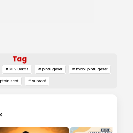
Tag
# MPV Bekas
# pintu geser
# mobil pintu geser
ptain seat
# sunroof
k