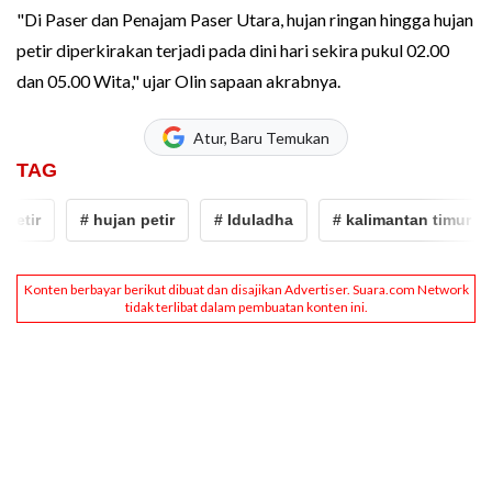
"Di Paser dan Penajam Paser Utara, hujan ringan hingga hujan
petir diperkirakan terjadi pada dini hari sekira pukul 02.00
dan 05.00 Wita," ujar Olin sapaan akrabnya.
Atur, Baru Temukan
TAG
etir
# hujan petir
# Iduladha
# kalimantan timur