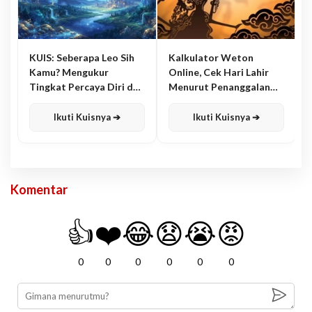
KUIS: Seberapa Leo Sih
Kalkulator Weton
Kamu? Mengukur
Online, Cek Hari Lahir
Tingkat Percaya Diri dan
Menurut Penanggalan
Karisma
Jawa
Ikuti Kuisnya ➔
Ikuti Kuisnya ➔
Komentar
👍
❤️
😂
😧
😭
😡
0
0
0
0
0
0