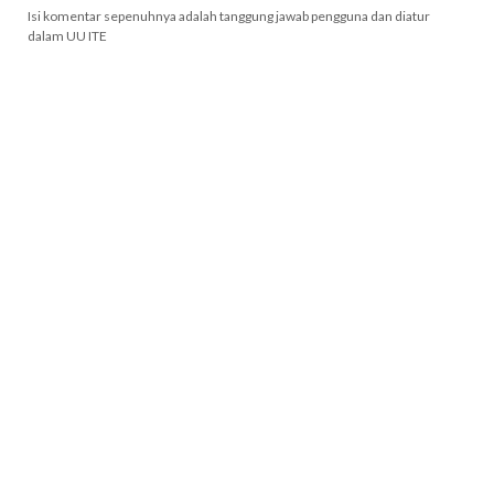
Isi komentar sepenuhnya adalah tanggung jawab pengguna dan diatur
dalam UU ITE