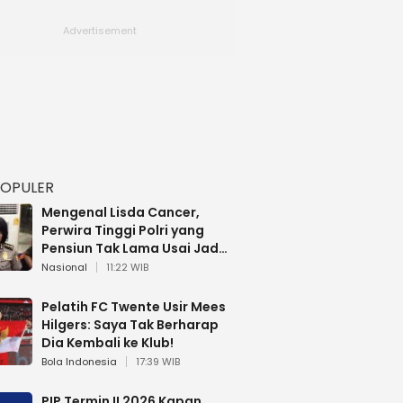
POPULER
Mengenal Lisda Cancer,
Perwira Tinggi Polri yang
Pensiun Tak Lama Usai Jadi
Brigjen
Nasional
11:22 WIB
Pelatih FC Twente Usir Mees
Hilgers: Saya Tak Berharap
Dia Kembali ke Klub!
Bola Indonesia
17:39 WIB
PIP Termin II 2026 Kapan