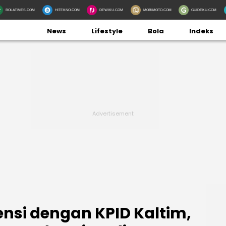
BOLATIMES.COM
HITEKNO.COM
DEWIKU.COM
MOBIMOTO.COM
GUIDEKU.COM
News
Lifestyle
Bola
Indeks
nsi dengan KPID Kaltim,