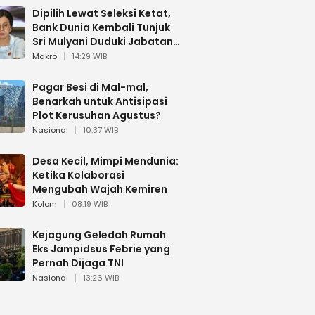
Dipilih Lewat Seleksi Ketat,
Bank Dunia Kembali Tunjuk
Sri Mulyani Duduki Jabatan
Strategis
Makro
14:29 WIB
Pagar Besi di Mal-mal,
Benarkah untuk Antisipasi
Plot Kerusuhan Agustus?
Nasional
10:37 WIB
Desa Kecil, Mimpi Mendunia:
Ketika Kolaborasi
Mengubah Wajah Kemiren
Kolom
08:19 WIB
Kejagung Geledah Rumah
Eks Jampidsus Febrie yang
Pernah Dijaga TNI
Nasional
13:26 WIB