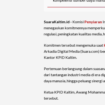
kompetensi sumber daya manusia
SuaraKaltim.id -
Komisi
Penyiaran
I
menegaskan komitmennya memperkuat 
regulasi, peningkatan kualitas media,
Komitmen tersebut mengemuka saat
Arkadia Digital Media (Suara.com) b
Kantor KPID Kaltim.
Pertemuan berlangsung dalam suasana
dari tantangan industri media di era di
daya manusia, hingga peluang sinergi 
Ketua KPID Kaltim, Awang Mohammad 
tersebut.