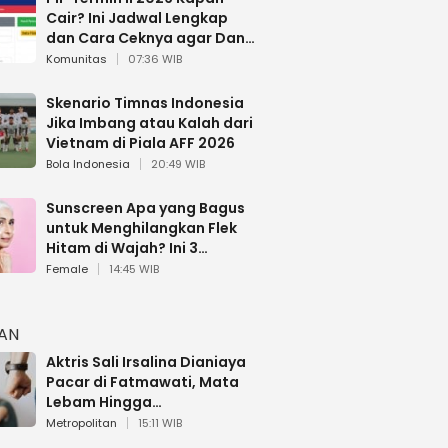
Cair? Ini Jadwal Lengkap
dan Cara Ceknya agar Dana
Tidak Hangus!
Komunitas
07:36 WIB
Skenario Timnas Indonesia
Jika Imbang atau Kalah dari
Vietnam di Piala AFF 2026
Bola Indonesia
20:49 WIB
Sunscreen Apa yang Bagus
untuk Menghilangkan Flek
Hitam di Wajah? Ini 3
Rekomendasi sesuai Review
Female
14:45 WIB
HAN
Aktris Sali Irsalina Dianiaya
Pacar di Fatmawati, Mata
Lebam Hingga
Diselamatkan Polantas
Metropolitan
15:11 WIB