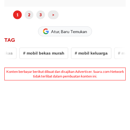
1
2
3
>
Atur, Baru Temukan
TAG
ekas
# mobil bekas murah
# mobil keluarga
# mobil