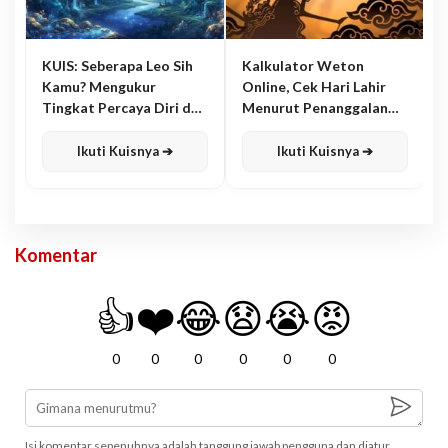
KUIS: Seberapa Leo Sih
Kalkulator Weton
Kamu? Mengukur
Online, Cek Hari Lahir
Tingkat Percaya Diri dan
Menurut Penanggalan
Karisma
Jawa
Ikuti Kuisnya ➔
Ikuti Kuisnya ➔
Komentar
👍
❤️
😂
😧
😭
😡
0
0
0
0
0
0
Isi komentar sepenuhnya adalah tanggung jawab pengguna dan diatur