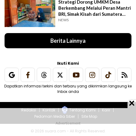
Strategi Dorong UMKM Desa
Berkembang Melalui Peran Mantri
BRI, Simak Kisah dari Sumatera
Utara Ini
NEWS
Berita Lainnya
Ikuti Kami
Dapatkan informasi terkini dan terbaru yang dikirimkan langsung ke
Inbox anda
Redaksi
Kontak
Tentang Kami
Karir
Pedoman Media Siber
Site Map
© 2026 suara.com - All Rights Reserved.