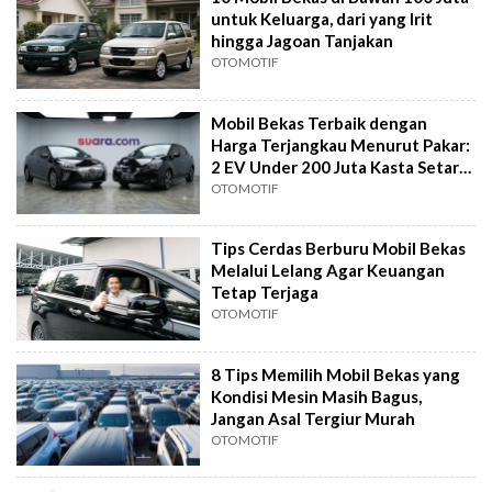
untuk Keluarga, dari yang Irit
hingga Jagoan Tanjakan
OTOMOTIF
Mobil Bekas Terbaik dengan
Harga Terjangkau Menurut Pakar:
2 EV Under 200 Juta Kasta Setara
Ioniq
OTOMOTIF
Tips Cerdas Berburu Mobil Bekas
Melalui Lelang Agar Keuangan
Tetap Terjaga
OTOMOTIF
8 Tips Memilih Mobil Bekas yang
Kondisi Mesin Masih Bagus,
Jangan Asal Tergiur Murah
OTOMOTIF