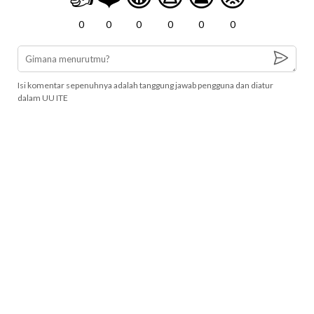
0
0
0
0
0
0
Isi komentar sepenuhnya adalah tanggung jawab pengguna dan diatur
dalam UU ITE