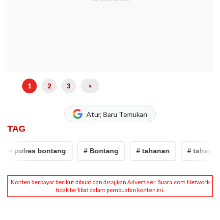
1
2
3
>
Atur, Baru Temukan
TAG
# polres bontang
# Bontang
# tahanan
# tahanan t