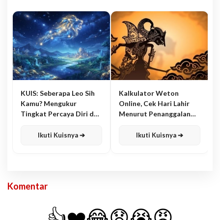
KUIS: Seberapa Leo Sih
Kalkulator Weton
Kamu? Mengukur
Online, Cek Hari Lahir
Tingkat Percaya Diri dan
Menurut Penanggalan
Karisma
Jawa
Ikuti Kuisnya ➔
Ikuti Kuisnya ➔
Komentar
👍
❤️
😂
😧
😭
😡