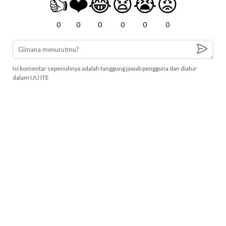
👍
❤️
😂
😧
😭
😡
0
0
0
0
0
0
Isi komentar sepenuhnya adalah tanggung jawab pengguna dan diatur
dalam UU ITE