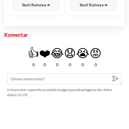
Ikuti Kuisnya ➔
Ikuti Kuisnya ➔
Komentar
👍
❤️
😂
😧
😭
😡
0
0
0
0
0
0
Isi komentar sepenuhnya adalah tanggung jawab pengguna dan diatur
dalam UU ITE