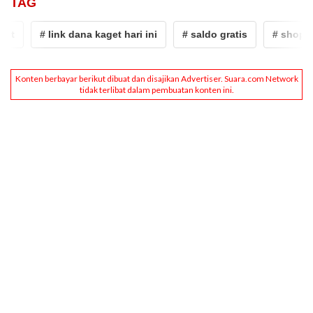
TAG
# link dana kaget hari ini
# saldo gratis
# shopeep