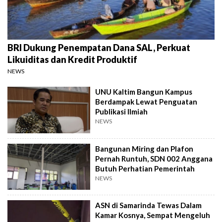
BRI Dukung Penempatan Dana SAL, Perkuat
Likuiditas dan Kredit Produktif
NEWS
UNU Kaltim Bangun Kampus
Berdampak Lewat Penguatan
Publikasi Ilmiah
NEWS
Bangunan Miring dan Plafon
Pernah Runtuh, SDN 002 Anggana
Butuh Perhatian Pemerintah
NEWS
ASN di Samarinda Tewas Dalam
Kamar Kosnya, Sempat Mengeluh