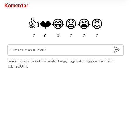
Komentar
👍
❤️
😂
😧
😭
😡
0
0
0
0
0
0
Isi komentar sepenuhnya adalah tanggung jawab pengguna dan diatur
dalam UU ITE