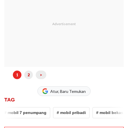
1
2
>
Atur, Baru Temukan
TAG
# mobil 7 penumpang
# mobil pribadi
# mobil bekas