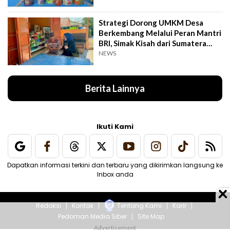
Strategi Dorong UMKM Desa
Berkembang Melalui Peran Mantri
BRI, Simak Kisah dari Sumatera
Utara Ini
NEWS
Berita Lainnya
Ikuti Kami
Dapatkan informasi terkini dan terbaru yang dikirimkan langsung ke
Inbox anda
Redaksi
Kontak
Tentang Kami
Karir
Pedoman Media Siber
Site Map