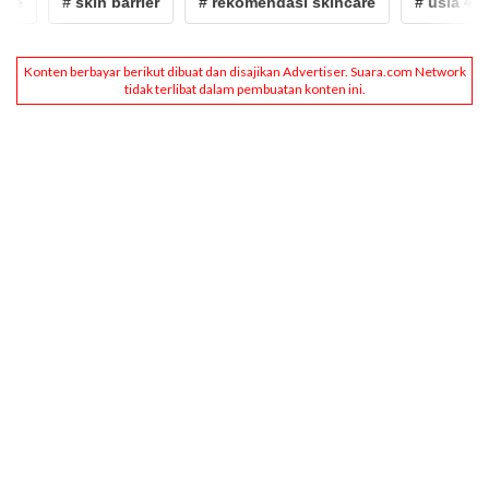
# skin barrier
# rekomendasi skincare
# usia 40 ta