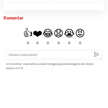
Komentar
👍
❤️
😂
😧
😭
😡
0
0
0
0
0
0
Isi komentar sepenuhnya adalah tanggung jawab pengguna dan diatur
dalam UU ITE