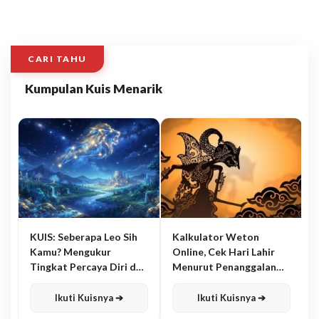
CARI TAHU
Kumpulan Kuis Menarik
KUIS: Seberapa Leo Sih
Kalkulator Weton
Kamu? Mengukur
Online, Cek Hari Lahir
Tingkat Percaya Diri dan
Menurut Penanggalan
Karisma
Jawa
Ikuti Kuisnya ➔
Ikuti Kuisnya ➔