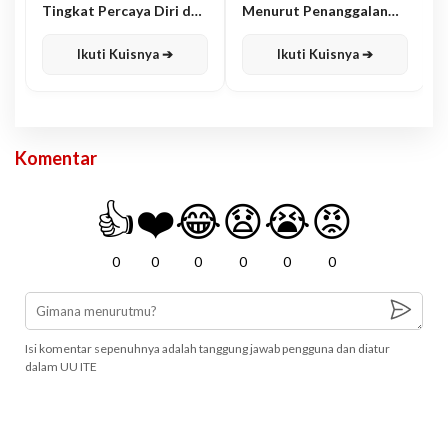
Tingkat Percaya Diri dan
Menurut Penanggalan
Karisma
Jawa
Ikuti Kuisnya ➔
Ikuti Kuisnya ➔
Komentar
👍
❤️
😂
😧
😭
😡
0
0
0
0
0
0
Isi komentar sepenuhnya adalah tanggung jawab pengguna dan diatur
dalam UU ITE