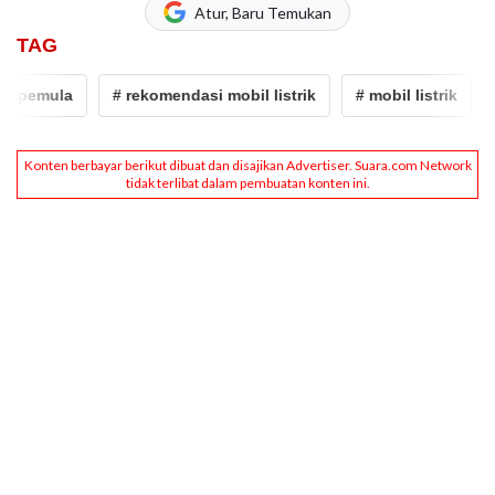
Atur, Baru Temukan
TAG
 pemula
# rekomendasi mobil listrik
# mobil listrik
# 