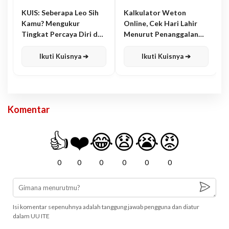
KUIS: Seberapa Leo Sih
Kalkulator Weton
Kamu? Mengukur
Online, Cek Hari Lahir
Tingkat Percaya Diri dan
Menurut Penanggalan
Karisma
Jawa
Ikuti Kuisnya ➔
Ikuti Kuisnya ➔
Komentar
👍
❤️
😂
😧
😭
😡
0
0
0
0
0
0
Isi komentar sepenuhnya adalah tanggung jawab pengguna dan diatur
dalam UU ITE