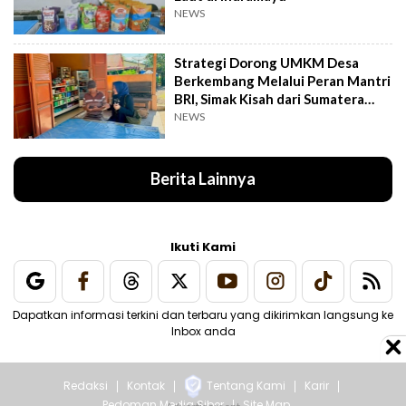
NEWS
Strategi Dorong UMKM Desa
Berkembang Melalui Peran Mantri
BRI, Simak Kisah dari Sumatera
Utara Ini
NEWS
Berita Lainnya
Ikuti Kami
Dapatkan informasi terkini dan terbaru yang dikirimkan langsung ke
Inbox anda
Redaksi
Kontak
Tentang Kami
Karir
Pedoman Media Siber
Site Map