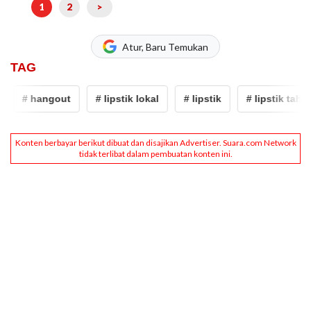
1
2
>
Atur, Baru Temukan
TAG
# hangout
# lipstik lokal
# lipstik
# lipstik tahan 