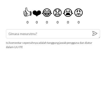
👍
❤️
😂
😧
😭
😡
0
0
0
0
0
0
Isi komentar sepenuhnya adalah tanggung jawab pengguna dan diatur
dalam UU ITE