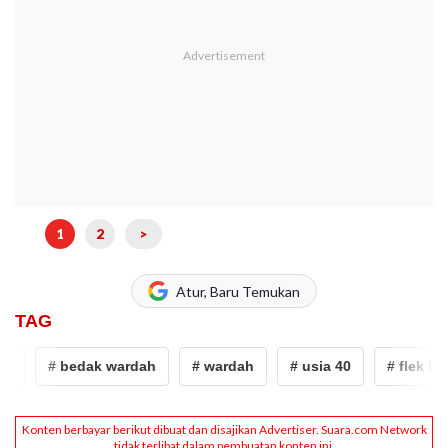
1
2
>
Atur, Baru Temukan
TAG
# bedak wardah
# wardah
# usia 40
# flek hita