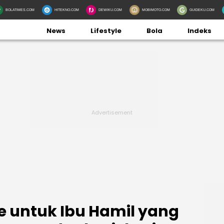
BOLATIMES.COM
HITEKNO.COM
DEWIKU.COM
MOBIMOTO.COM
GUIDEKU.COM
News
Lifestyle
Bola
Indeks
re untuk Ibu Hamil yang