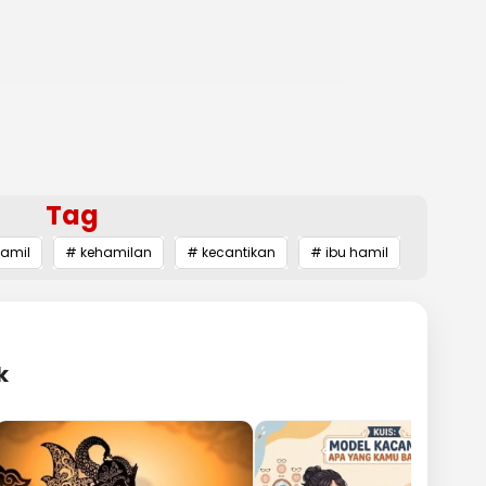
Tag
hamil
# kehamilan
# kecantikan
# ibu hamil
k