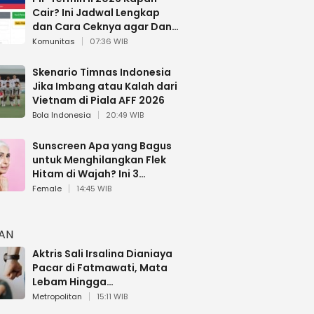
Cair? Ini Jadwal Lengkap
dan Cara Ceknya agar Dana
Tidak Hangus!
Komunitas
07:36 WIB
Skenario Timnas Indonesia
Jika Imbang atau Kalah dari
Vietnam di Piala AFF 2026
Bola Indonesia
20:49 WIB
Sunscreen Apa yang Bagus
untuk Menghilangkan Flek
Hitam di Wajah? Ini 3
Rekomendasi sesuai Review
Female
14:45 WIB
HAN
Aktris Sali Irsalina Dianiaya
Pacar di Fatmawati, Mata
Lebam Hingga
Diselamatkan Polantas
Metropolitan
15:11 WIB