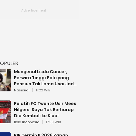
POPULER
Mengenal Lisda Cancer,
Perwira Tinggi Polri yang
Pensiun Tak Lama Usai Jadi
Brigjen
Nasional
11:22 WIB
Pelatih FC Twente Usir Mees
Hilgers: Saya Tak Berharap
Dia Kembali ke Klub!
Bola Indonesia
17:39 WIB
PIP Termin II 2026 Kapan