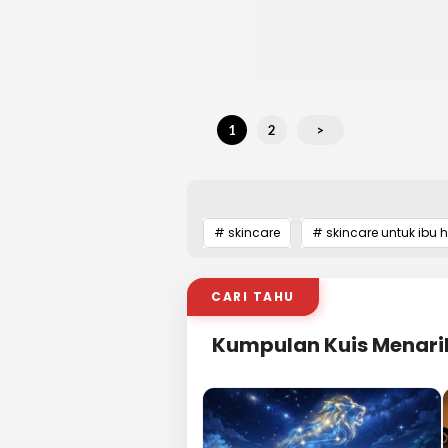
1
2
>
# skincare
# skincare untuk ibu 
CARI TAHU
Kumpulan Kuis Menari