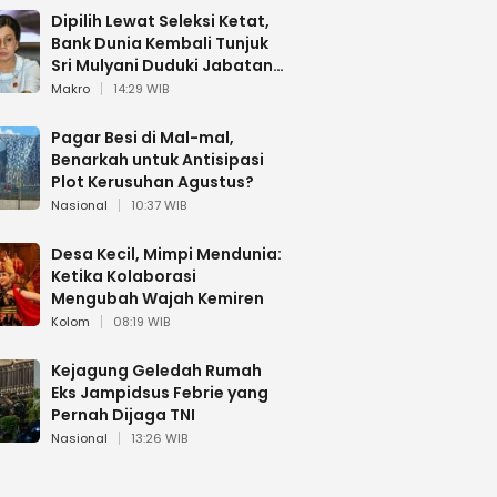
Dipilih Lewat Seleksi Ketat,
Bank Dunia Kembali Tunjuk
Sri Mulyani Duduki Jabatan
Strategis
Makro
14:29 WIB
Pagar Besi di Mal-mal,
Benarkah untuk Antisipasi
Plot Kerusuhan Agustus?
Nasional
10:37 WIB
Desa Kecil, Mimpi Mendunia:
Ketika Kolaborasi
Mengubah Wajah Kemiren
Kolom
08:19 WIB
Kejagung Geledah Rumah
Eks Jampidsus Febrie yang
Pernah Dijaga TNI
Nasional
13:26 WIB