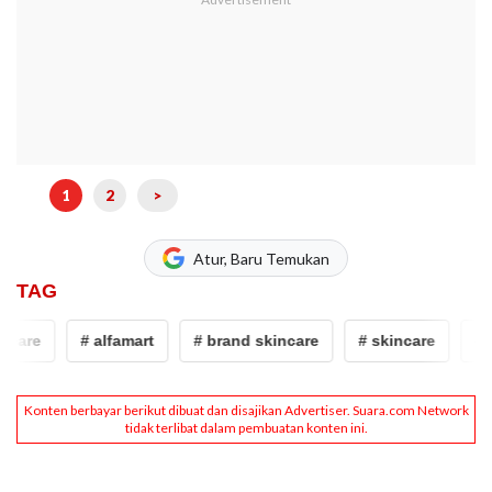
1
2
>
Atur, Baru Temukan
TAG
are
# alfamart
# brand skincare
# skincare
# re