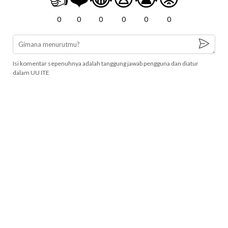
0
0
0
0
0
0
Isi komentar sepenuhnya adalah tanggung jawab pengguna dan diatur
dalam UU ITE