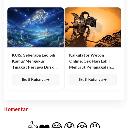
KUIS: Seberapa Leo Sih
Kalkulator Weton
Kamu? Mengukur
Online, Cek Hari Lahir
Tingkat Percaya Diri dan
Menurut Penanggalan
Karisma
Jawa
Ikuti Kuisnya ➔
Ikuti Kuisnya ➔
Komentar
👍
❤️
😂
😧
😭
😡