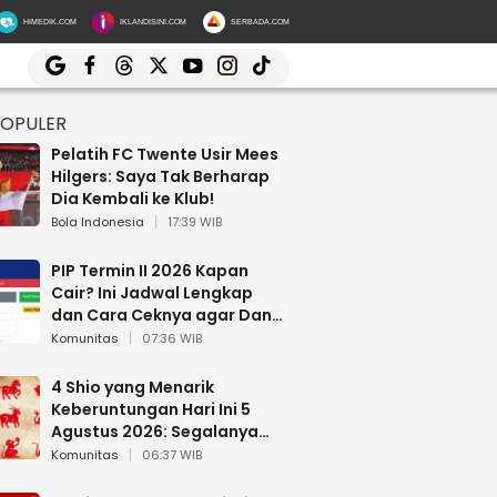
HIMEDIK.COM
IKLANDISINI.COM
SERBADA.COM
POPULER
Pelatih FC Twente Usir Mees
Hilgers: Saya Tak Berharap
Dia Kembali ke Klub!
Bola Indonesia
17:39 WIB
PIP Termin II 2026 Kapan
Cair? Ini Jadwal Lengkap
dan Cara Ceknya agar Dana
Tidak Hangus!
Komunitas
07:36 WIB
4 Shio yang Menarik
Keberuntungan Hari Ini 5
Agustus 2026: Segalanya
Berjalan Lancar
Komunitas
06:37 WIB