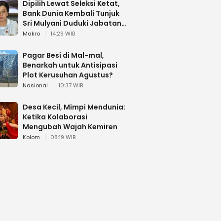
Dipilih Lewat Seleksi Ketat,
Bank Dunia Kembali Tunjuk
Sri Mulyani Duduki Jabatan
Strategis
Makro
14:29 WIB
Pagar Besi di Mal-mal,
Benarkah untuk Antisipasi
Plot Kerusuhan Agustus?
Nasional
10:37 WIB
Desa Kecil, Mimpi Mendunia:
Ketika Kolaborasi
Mengubah Wajah Kemiren
Kolom
08:19 WIB