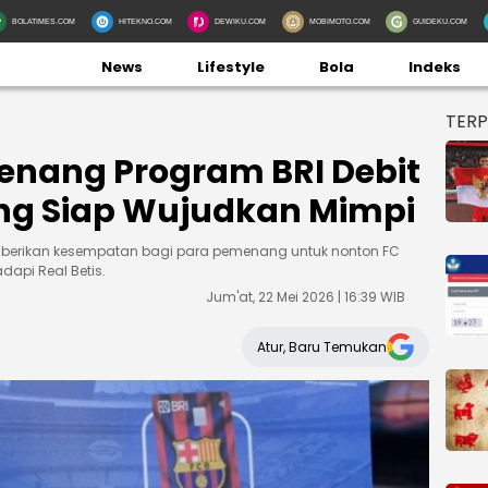
BOLATIMES.COM
HITEKNO.COM
DEWIKU.COM
MOBIMOTO.COM
GUIDEKU.COM
News
Lifestyle
Bola
Indeks
TER
menang Program BRI Debit
ng Siap Wujudkan Mimpi
mberikan kesempatan bagi para pemenang untuk nonton FC
api Real Betis.
Jum'at, 22 Mei 2026 | 16:39 WIB
Atur, Baru Temukan