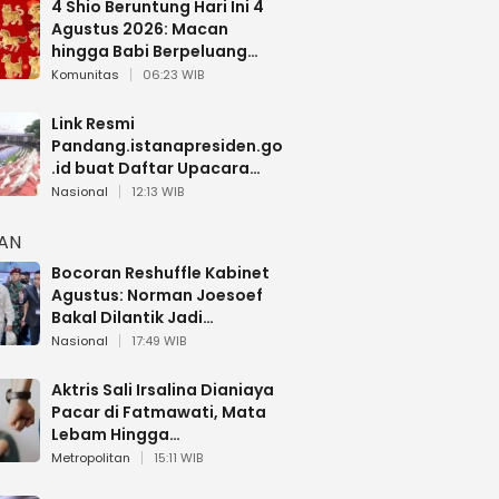
4 Shio Beruntung Hari Ini 4
Agustus 2026: Macan
hingga Babi Berpeluang
Dapat Kabar Baik
Komunitas
06:23 WIB
Link Resmi
Pandang.istanapresiden.go
.id buat Daftar Upacara
Bendera HUT RI di Istana
Nasional
12:13 WIB
Negara
HAN
Bocoran Reshuffle Kabinet
Agustus: Norman Joesoef
Bakal Dilantik Jadi
Wamenhan RI
Nasional
17:49 WIB
Aktris Sali Irsalina Dianiaya
Pacar di Fatmawati, Mata
Lebam Hingga
Diselamatkan Polantas
Metropolitan
15:11 WIB