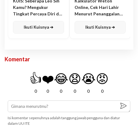
KUIS: Seberapa Leo Sih
Kalkulator Weton
Kamu? Mengukur
Online, Cek Hari Lahir
Tingkat Percaya Diri dan
Menurut Penanggalan
Karisma
Jawa
Ikuti Kuisnya ➔
Ikuti Kuisnya ➔
Komentar
👍
❤️
😂
😧
😭
😡
0
0
0
0
0
0
Isi komentar sepenuhnya adalah tanggung jawab pengguna dan diatur
dalam UU ITE