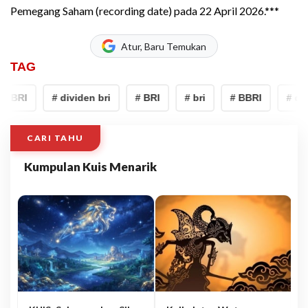
Pemegang Saham (recording date) pada 22 April 2026.***
Atur, Baru Temukan
TAG
 BBRI
# dividen bri
# BRI
# bri
# BBRI
# divi
CARI TAHU
Kumpulan Kuis Menarik