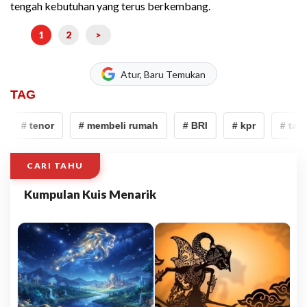
tengah kebutuhan yang terus berkembang.
1
2
>
Atur, Baru Temukan
TAG
# tenor
# membeli rumah
# BRI
# kpr
# take 
CARI TAHU
Kumpulan Kuis Menarik