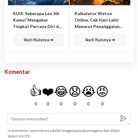
KUIS: Seberapa Leo Sih
Kalkulator Weton
Kamu? Mengukur
Online, Cek Hari Lahir
Tingkat Percaya Diri dan
Menurut Penanggalan
Karisma
Jawa
Ikuti Kuisnya ➔
Ikuti Kuisnya ➔
Komentar
👍
❤️
😂
😧
😭
😡
0
0
0
0
0
0
Isi komentar sepenuhnya adalah tanggung jawab pengguna dan diatur
dalam UU ITE