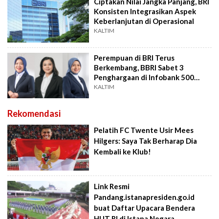
Ciptakan Nilai Jangka Panjang, BRI
Konsisten Integrasikan Aspek
Keberlanjutan di Operasional
KALTIM
Perempuan di BRI Terus
Berkembang, BBRI Sabet 3
Penghargaan di Infobank 500
Most Outstanding Women
KALTIM
Rekomendasi
Pelatih FC Twente Usir Mees
Hilgers: Saya Tak Berharap Dia
Kembali ke Klub!
Link Resmi
Pandang.istanapresiden.go.id
buat Daftar Upacara Bendera
HUT RI di Istana Negara