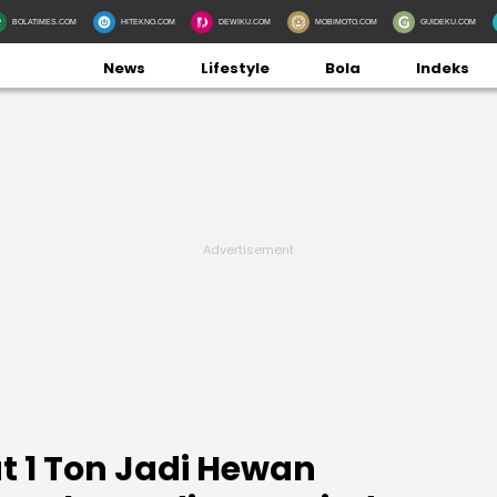
BOLATIMES.COM
HITEKNO.COM
DEWIKU.COM
MOBIMOTO.COM
GUIDEKU.COM
News
Lifestyle
Bola
Indeks
at 1 Ton Jadi Hewan