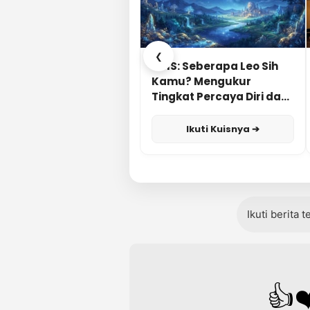
❮
KUIS: Seberapa Leo Sih
Kamu? Mengukur
Tingkat Percaya Diri dan
Karisma
Ikuti Kuisnya ➔
Ikuti berita 
👍
❤