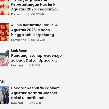
Keberuntungan Hari Ini 5
Agustus 2026: Segalanya
Berjalan Lancar
Komunitas
06:37 WIB
4 Shio Beruntung Hari Ini 4
Agustus 2026: Macan
hingga Babi Berpeluang
Dapat Kabar Baik
Komunitas
06:23 WIB
Link Resmi
Pandang.istanapresiden.go
.id buat Daftar Upacara
Bendera HUT RI di Istana
Nasional
12:13 WIB
Negara
HAN
Bocoran Reshuffle Kabinet
Agustus: Norman Joesoef
Bakal Dilantik Jadi
Wamenhan RI
Nasional
17:49 WIB