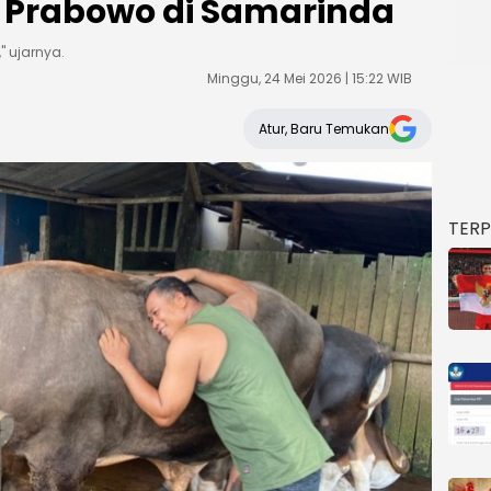
 Prabowo di Samarinda
," ujarnya.
Minggu, 24 Mei 2026 | 15:22 WIB
Atur, Baru Temukan
TER