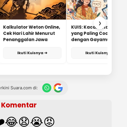
❯
Kalkulator Weton Online,
KUIS: Kacamata Apa
Cek Hari Lahir Menurut
yang Paling Cocok
Penanggalan Jawa
dengan Gayamu?
Ikuti Kuisnya ➔
Ikuti Kuisnya ➔
terkini Suara.com di:
Komentar
️
😂
😧
😭
😡