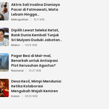
Aktris Sali Irsalina Dianiaya
Pacar di Fatmawati, Mata
Lebam Hingga
Diselamatkan Polantas
Metropolitan
15:11 WIB
Dipilih Lewat Seleksi Ketat,
Bank Dunia Kembali Tunjuk
Sri Mulyani Duduki Jabatan
Strategis
Makro
14:29 WIB
Pagar Besi di Mal-mal,
Benarkah untuk Antisipasi
Plot Kerusuhan Agustus?
Nasional
10:37 WIB
Desa Kecil, Mimpi Mendunia:
Ketika Kolaborasi
Mengubah Wajah Kemiren
Kolom
08:19 WIB