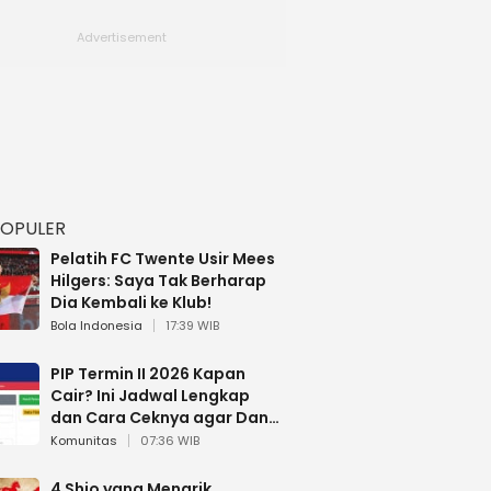
POPULER
Pelatih FC Twente Usir Mees
Hilgers: Saya Tak Berharap
Dia Kembali ke Klub!
Bola Indonesia
17:39 WIB
PIP Termin II 2026 Kapan
Cair? Ini Jadwal Lengkap
dan Cara Ceknya agar Dana
Tidak Hangus!
Komunitas
07:36 WIB
4 Shio yang Menarik