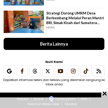
Strategi Dorong UMKM Desa
Berkembang Melalui Peran Mantri
BRI, Simak Kisah dari Sumatera
Utara Ini
NEWS
Berita Lainnya
Ikuti Kami
Dapatkan informasi terkini dan terbaru yang dikirimkan langsung ke
Inbox anda
Redaksi
Kontak
Tentang Kami
Karir
Pedoman Media Siber
Site Map