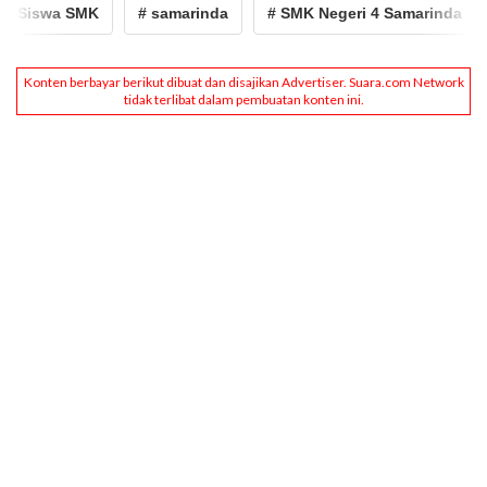
iswa SMK
# samarinda
# SMK Negeri 4 Samarinda
# 