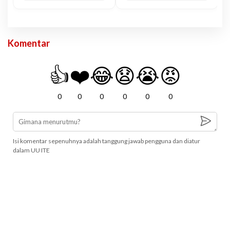
Komentar
👍
❤️
😂
😧
😭
😡
0
0
0
0
0
0
Isi komentar sepenuhnya adalah tanggung jawab pengguna dan diatur
dalam UU ITE