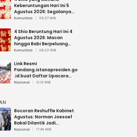
Keberuntungan Hari Ini 5
Agustus 2026: Segalanya
Berjalan Lancar
Komunitas
06:37 WIB
4 Shio Beruntung Hari Ini 4
Agustus 2026: Macan
hingga Babi Berpeluang
Dapat Kabar Baik
Komunitas
06:23 WIB
Link Resmi
Pandang.istanapresiden.go
.id buat Daftar Upacara
Bendera HUT RI di Istana
Nasional
12:13 WIB
Negara
HAN
Bocoran Reshuffle Kabinet
Agustus: Norman Joesoef
Bakal Dilantik Jadi
Wamenhan RI
Nasional
17:49 WIB