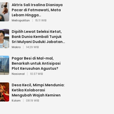
Aktris Sali Irsalina Dianiaya
Pacar di Fatmawati, Mata
Lebam Hingga
Diselamatkan Polantas
Metropolitan
15:11 WIB
Dipilih Lewat Seleksi Ketat,
Bank Dunia Kembali Tunjuk
Sri Mulyani Duduki Jabatan
Strategis
Makro
14:29 WIB
Pagar Besi di Mal-mal,
Benarkah untuk Antisipasi
Plot Kerusuhan Agustus?
Nasional
10:37 WIB
Desa Kecil, Mimpi Mendunia:
Ketika Kolaborasi
Mengubah Wajah Kemiren
Kolom
08:19 WIB