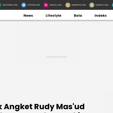
BOLATIMES.COM
HITEKNO.COM
DEWIKU.COM
MOBIMOTO.COM
GUIDEKU.COM
News
Lifestyle
Bola
Indeks
k Angket Rudy Mas'ud