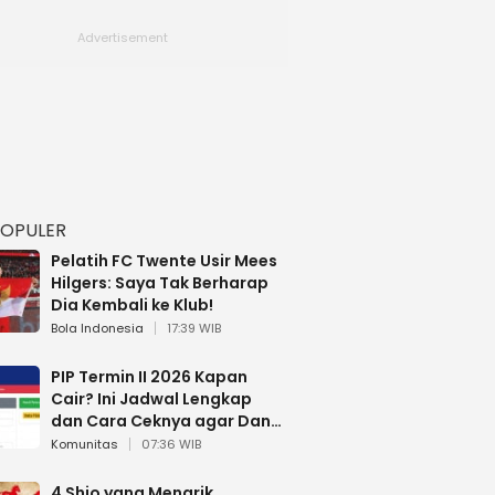
POPULER
Pelatih FC Twente Usir Mees
Hilgers: Saya Tak Berharap
Dia Kembali ke Klub!
Bola Indonesia
17:39 WIB
PIP Termin II 2026 Kapan
Cair? Ini Jadwal Lengkap
dan Cara Ceknya agar Dana
Tidak Hangus!
Komunitas
07:36 WIB
4 Shio yang Menarik