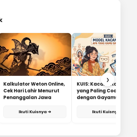
k
❯
Kalkulator Weton Online,
KUIS: Kacamata Apa
Cek Hari Lahir Menurut
yang Paling Cocok
Penanggalan Jawa
dengan Gayamu?
Ikuti Kuisnya ➔
Ikuti Kuisnya ➔