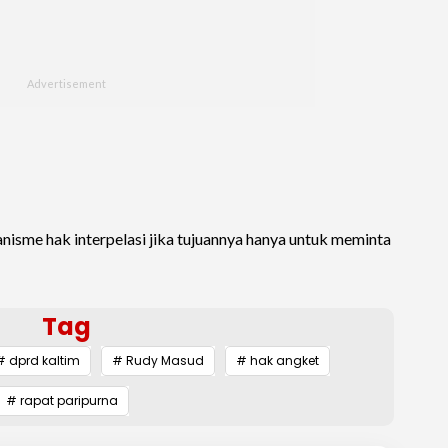
isme hak interpelasi jika tujuannya hanya untuk meminta
Tag
# dprd kaltim
# Rudy Masud
# hak angket
# rapat paripurna