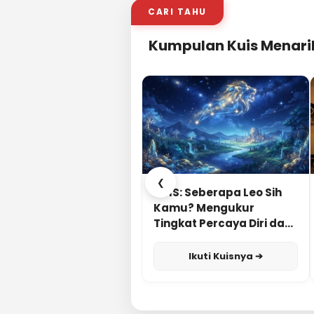
CARI TAHU
Kumpulan Kuis Menari
❮
KUIS: Seberapa Leo Sih
Kamu? Mengukur
Tingkat Percaya Diri dan
Karisma
Ikuti Kuisnya ➔