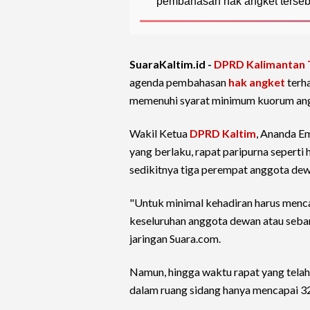
pembahasan hak angket tersebu
SuaraKaltim.id -
DPRD Kalimantan 
agenda pembahasan
hak angket
terh
memenuhi syarat minimum kuorum an
Wakil Ketua
DPRD Kaltim
, Ananda E
yang berlaku, rapat paripurna seperti 
sedikitnya tiga perempat anggota dew
"Untuk minimal kehadiran harus menc
keseluruhan anggota dewan atau seban
jaringan Suara.com.
Namun, hingga waktu rapat yang telah 
dalam ruang sidang hanya mencapai 32