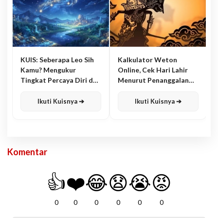
KUIS: Seberapa Leo Sih
Kalkulator Weton
Kamu? Mengukur
Online, Cek Hari Lahir
Tingkat Percaya Diri dan
Menurut Penanggalan
Karisma
Jawa
Ikuti Kuisnya ➔
Ikuti Kuisnya ➔
Komentar
👍
❤️
😂
😧
😭
😡
0
0
0
0
0
0