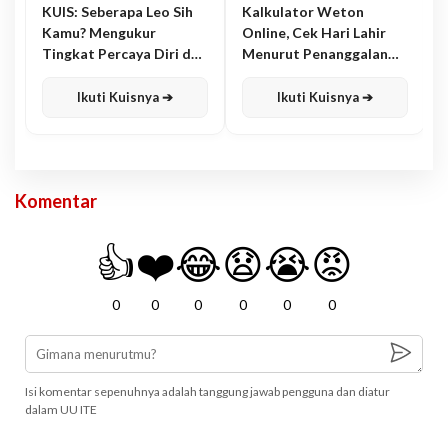
KUIS: Seberapa Leo Sih
Kalkulator Weton
Kamu? Mengukur
Online, Cek Hari Lahir
Tingkat Percaya Diri dan
Menurut Penanggalan
Karisma
Jawa
Ikuti Kuisnya ➔
Ikuti Kuisnya ➔
Komentar
👍
❤️
😂
😧
😭
😡
0
0
0
0
0
0
Isi komentar sepenuhnya adalah tanggung jawab pengguna dan diatur
dalam UU ITE