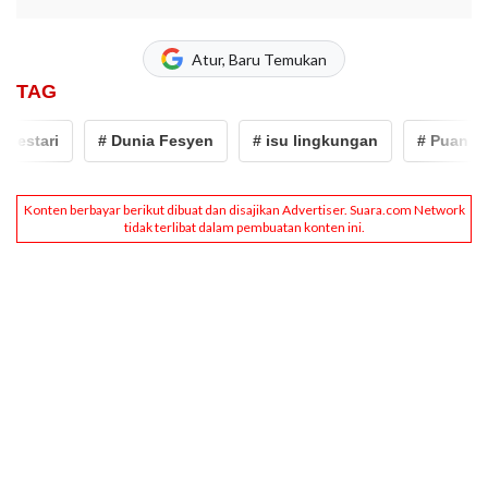
Atur, Baru Temukan
TAG
estari
# Dunia Fesyen
# isu lingkungan
# Puan Lest