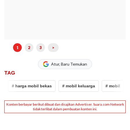
1
2
3
>
Atur, Baru Temukan
TAG
# harga mobil bekas
# mobil keluarga
# mobil
# 