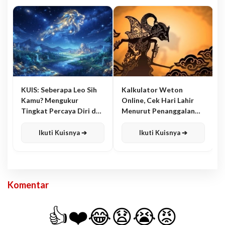
KUIS: Seberapa Leo Sih
Kalkulator Weton
Kamu? Mengukur
Online, Cek Hari Lahir
Tingkat Percaya Diri dan
Menurut Penanggalan
Karisma
Jawa
Ikuti Kuisnya ➔
Ikuti Kuisnya ➔
Komentar
👍
❤️
😂
😧
😭
😡