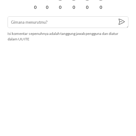
0
0
0
0
0
0
Isi komentar sepenuhnya adalah tanggung jawab pengguna dan diatur
dalam UU ITE