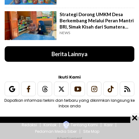
Strategi Dorong UMKM Desa
Berkembang Melalui Peran Mantri
BRI, Simak Kisah dari Sumatera
Utara Ini
NEWS
Berita Lainnya
Ikuti Kami
Dapatkan informasi terkini dan terbaru yang dikirimkan langsung ke
Inbox anda
Redaksi
Kontak
Tentang Kami
Karir
Pedoman Media Siber
Site Map