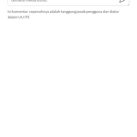
Isi komentar sepenuhnya adalah tanggung jawab pengguna dan diatur
dalam UU ITE