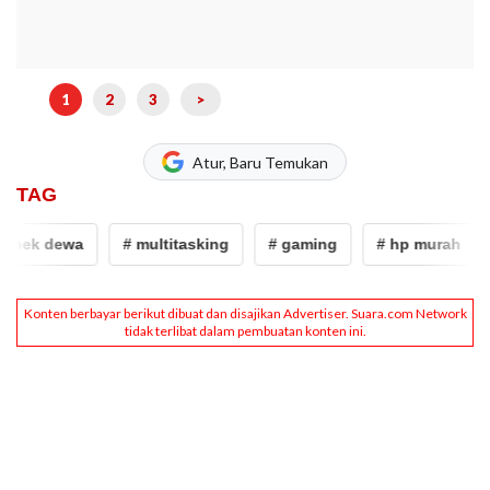
1
2
3
>
Atur, Baru Temukan
TAG
pek dewa
# multitasking
# gaming
# hp murah
#