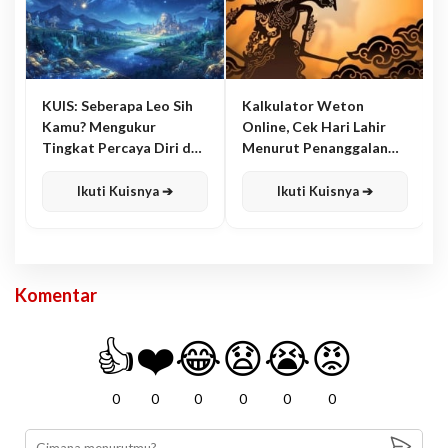
KUIS: Seberapa Leo Sih
Kalkulator Weton
Kamu? Mengukur
Online, Cek Hari Lahir
Tingkat Percaya Diri dan
Menurut Penanggalan
Karisma
Jawa
Ikuti Kuisnya ➔
Ikuti Kuisnya ➔
Komentar
👍
❤️
😂
😧
😭
😡
0
0
0
0
0
0