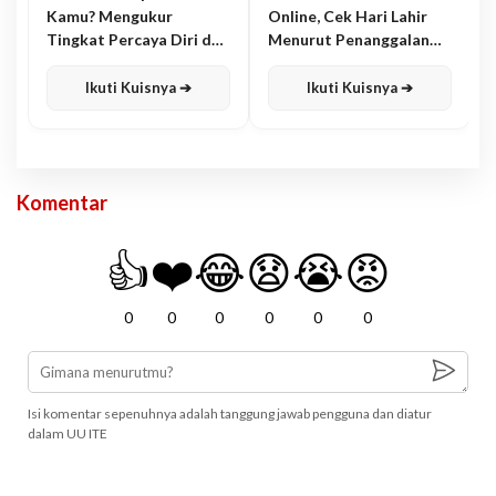
Kamu? Mengukur
Online, Cek Hari Lahir
Tingkat Percaya Diri dan
Menurut Penanggalan
Karisma
Jawa
Ikuti Kuisnya ➔
Ikuti Kuisnya ➔
Komentar
👍
❤️
😂
😧
😭
😡
0
0
0
0
0
0
Isi komentar sepenuhnya adalah tanggung jawab pengguna dan diatur
dalam UU ITE