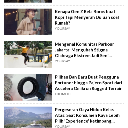
Kenapa Gen Z Rela Boros buat
Kopi Tapi Menyerah Duluan soal
Rumah?
YOURSAY
Mengenal Komunitas Parkour
Jakarta: Mengubah Stigma
Olahraga Ekstrem Jadi Seni
Disiplin Tubuh
YOURSAY
Pilihan Ban Baru Buat Pengguna
Fortuner hingga Pajero Sport dari
Accelera Omikron Rugged Terrain
OTOMOTIF
Pergeseran Gaya Hidup Kelas
Atas: Saat Konsumen Kaya Lebih
Pilih 'Experience' ketimbang
Pamer Logo
YOURSAY