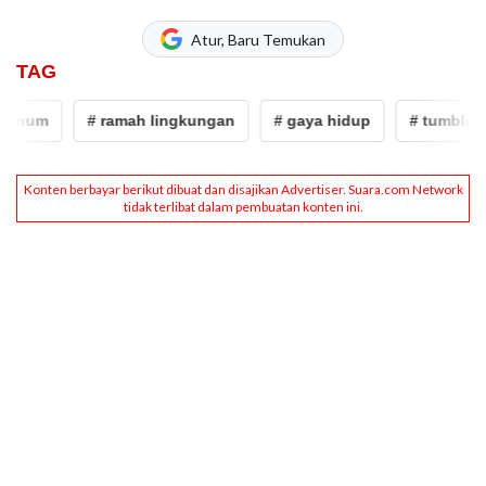
Atur, Baru Temukan
TAG
inum
# ramah lingkungan
# gaya hidup
# tumbler