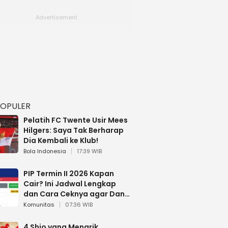
POPULER
Pelatih FC Twente Usir Mees
Hilgers: Saya Tak Berharap
Dia Kembali ke Klub!
Bola Indonesia
17:39 WIB
PIP Termin II 2026 Kapan
Cair? Ini Jadwal Lengkap
dan Cara Ceknya agar Dana
Tidak Hangus!
Komunitas
07:36 WIB
4 Shio yang Menarik