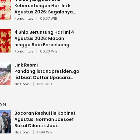
Keberuntungan Hari Ini 5
Agustus 2026: Segalanya
Berjalan Lancar
Komunitas
06:37 WIB
4 Shio Beruntung Hari Ini 4
Agustus 2026: Macan
hingga Babi Berpeluang
Dapat Kabar Baik
Komunitas
06:23 WIB
Link Resmi
Pandang.istanapresiden.go
.id buat Daftar Upacara
Bendera HUT RI di Istana
Nasional
12:13 WIB
Negara
HAN
Bocoran Reshuffle Kabinet
Agustus: Norman Joesoef
Bakal Dilantik Jadi
Wamenhan RI
Nasional
17:49 WIB