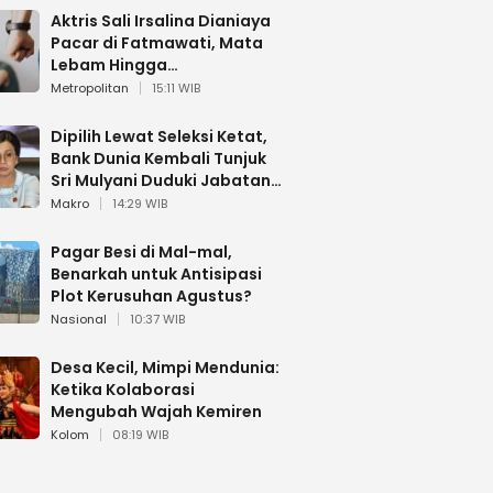
Aktris Sali Irsalina Dianiaya
Pacar di Fatmawati, Mata
Lebam Hingga
Diselamatkan Polantas
Metropolitan
15:11 WIB
Dipilih Lewat Seleksi Ketat,
Bank Dunia Kembali Tunjuk
Sri Mulyani Duduki Jabatan
Strategis
Makro
14:29 WIB
Pagar Besi di Mal-mal,
Benarkah untuk Antisipasi
Plot Kerusuhan Agustus?
Nasional
10:37 WIB
Desa Kecil, Mimpi Mendunia:
Ketika Kolaborasi
Mengubah Wajah Kemiren
Kolom
08:19 WIB