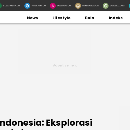
BOLATIMES.COM
HITEKNO.COM
DEWIKU.COM
MOBIMOTO.COM
GUIDEKU.COM
News
Lifestyle
Bola
Indeks
donesia: Eksplorasi