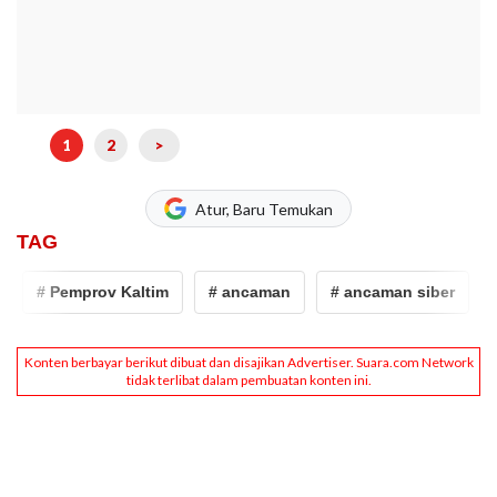
1
2
>
Atur, Baru Temukan
TAG
# Pemprov Kaltim
# ancaman
# ancaman siber
# seh