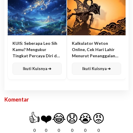
KUIS: Seberapa Leo Sih
Kalkulator Weton
Kamu? Mengukur
Online, Cek Hari Lahir
Tingkat Percaya Diri dan
Menurut Penanggalan
Karisma
Jawa
Ikuti Kuisnya ➔
Ikuti Kuisnya ➔
Komentar
👍
❤️
😂
😧
😭
😡
0
0
0
0
0
0