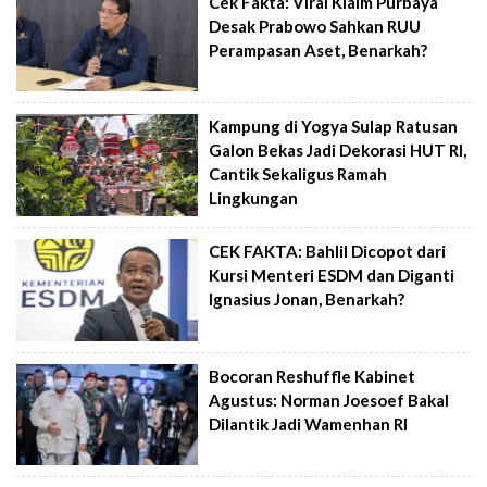
Cek Fakta: Viral Klaim Purbaya
Desak Prabowo Sahkan RUU
Perampasan Aset, Benarkah?
Kampung di Yogya Sulap Ratusan
Galon Bekas Jadi Dekorasi HUT RI,
Cantik Sekaligus Ramah
Lingkungan
CEK FAKTA: Bahlil Dicopot dari
Kursi Menteri ESDM dan Diganti
Ignasius Jonan, Benarkah?
Bocoran Reshuffle Kabinet
Agustus: Norman Joesoef Bakal
Dilantik Jadi Wamenhan RI