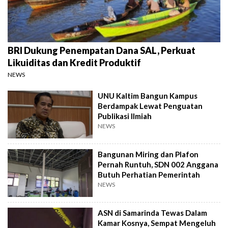
BRI Dukung Penempatan Dana SAL, Perkuat
Likuiditas dan Kredit Produktif
NEWS
UNU Kaltim Bangun Kampus
Berdampak Lewat Penguatan
Publikasi Ilmiah
NEWS
Bangunan Miring dan Plafon
Pernah Runtuh, SDN 002 Anggana
Butuh Perhatian Pemerintah
NEWS
ASN di Samarinda Tewas Dalam
Kamar Kosnya, Sempat Mengeluh