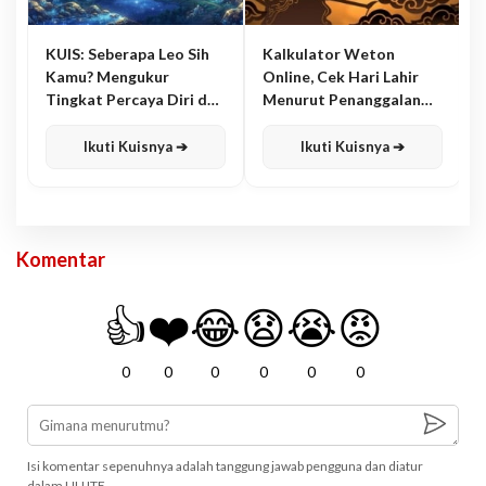
KUIS: Seberapa Leo Sih
Kalkulator Weton
Kamu? Mengukur
Online, Cek Hari Lahir
Tingkat Percaya Diri dan
Menurut Penanggalan
Karisma
Jawa
Ikuti Kuisnya ➔
Ikuti Kuisnya ➔
Komentar
👍
❤️
😂
😧
😭
😡
0
0
0
0
0
0
Isi komentar sepenuhnya adalah tanggung jawab pengguna dan diatur
dalam UU ITE