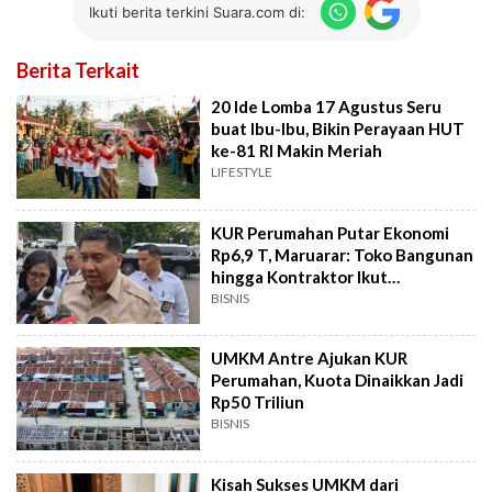
Ikuti berita terkini Suara.com di:
Berita Terkait
20 Ide Lomba 17 Agustus Seru
buat Ibu-Ibu, Bikin Perayaan HUT
ke-81 RI Makin Meriah
LIFESTYLE
KUR Perumahan Putar Ekonomi
Rp6,9 T, Maruarar: Toko Bangunan
hingga Kontraktor Ikut
Terdongkrak
BISNIS
UMKM Antre Ajukan KUR
Perumahan, Kuota Dinaikkan Jadi
Rp50 Triliun
BISNIS
Kisah Sukses UMKM dari