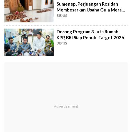
Sumenep, Perjuangan Rosidah
Membesarkan Usaha Gula Merah
Berkat KUR BRI
BISNIS
Dorong Program 3 Juta Rumah
KPP, BRI Siap Penuhi Target 2026
BISNIS