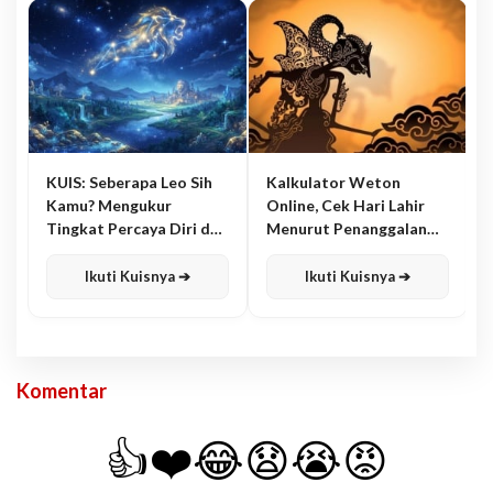
KUIS: Seberapa Leo Sih
Kalkulator Weton
Kamu? Mengukur
Online, Cek Hari Lahir
Tingkat Percaya Diri dan
Menurut Penanggalan
Karisma
Jawa
Ikuti Kuisnya ➔
Ikuti Kuisnya ➔
Komentar
👍
❤️
😂
😧
😭
😡