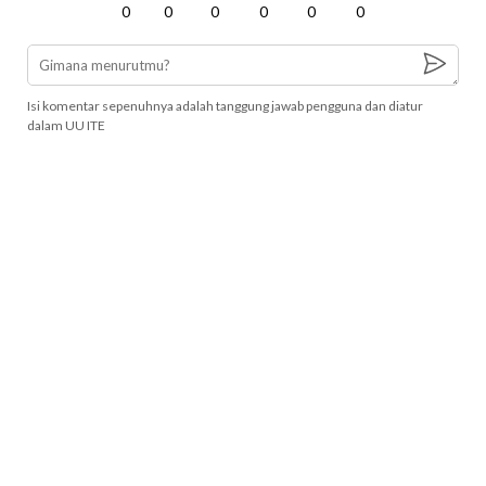
0
0
0
0
0
0
Isi komentar sepenuhnya adalah tanggung jawab pengguna dan diatur
dalam UU ITE