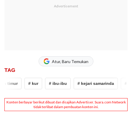
Atur, Baru Temukan
TAG
n timur
# kur
# ibu-ibu
# kejari samarinda
# kal