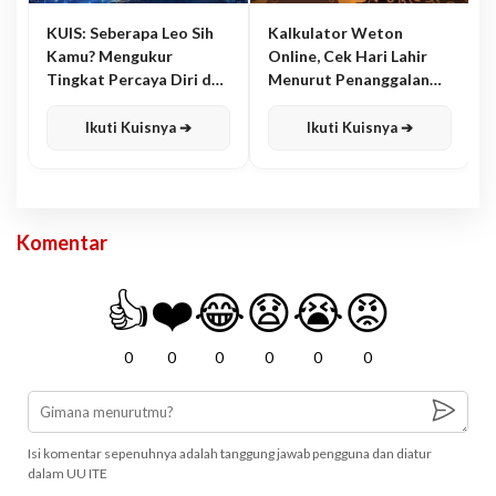
KUIS: Seberapa Leo Sih
Kalkulator Weton
Kamu? Mengukur
Online, Cek Hari Lahir
Tingkat Percaya Diri dan
Menurut Penanggalan
Karisma
Jawa
Ikuti Kuisnya ➔
Ikuti Kuisnya ➔
Komentar
👍
❤️
😂
😧
😭
😡
0
0
0
0
0
0
Isi komentar sepenuhnya adalah tanggung jawab pengguna dan diatur
dalam UU ITE