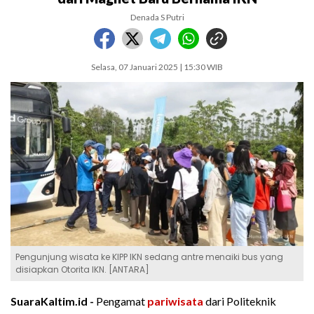
Denada S Putri
Selasa, 07 Januari 2025 | 15:30 WIB
Pengunjung wisata ke KIPP IKN sedang antre menaiki bus yang
disiapkan Otorita IKN. [ANTARA]
SuaraKaltim.id -
Pengamat
pariwisata
dari Politeknik