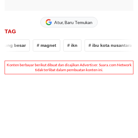
Atur, Baru Temukan
TAG
ng besar
# magnet
# ikn
# ibu kota nusantara
#