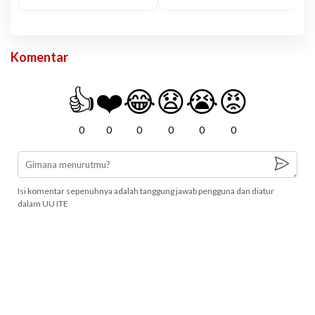
Komentar
👍
❤️
😂
😧
😭
😡
0
0
0
0
0
0
Isi komentar sepenuhnya adalah tanggung jawab pengguna dan diatur
dalam UU ITE