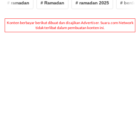
amadan
# Ramadan
# ramadan 2025
# berdoa
# 