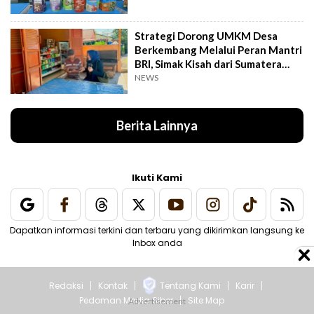
Strategi Dorong UMKM Desa
Berkembang Melalui Peran Mantri
BRI, Simak Kisah dari Sumatera
Utara Ini
NEWS
Berita Lainnya
Ikuti Kami
Dapatkan informasi terkini dan terbaru yang dikirimkan langsung ke
Inbox anda
Redaksi
Kontak
Tentang Kami
Karir
Pedoman Media Siber
Site Map