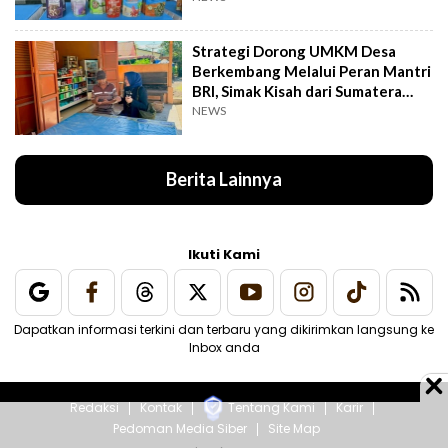
Strategi Dorong UMKM Desa
Berkembang Melalui Peran Mantri
BRI, Simak Kisah dari Sumatera
Utara Ini
NEWS
Berita Lainnya
Ikuti Kami
Dapatkan informasi terkini dan terbaru yang dikirimkan langsung ke
Inbox anda
Redaksi
Kontak
Tentang Kami
Karir
Pedoman Media Siber
Site Map