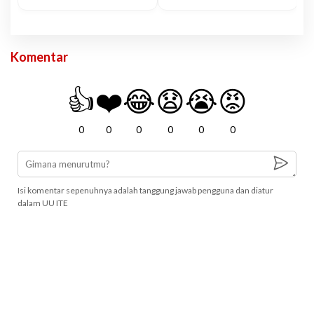
Komentar
👍
❤️
😂
😧
😭
😡
0
0
0
0
0
0
Isi komentar sepenuhnya adalah tanggung jawab pengguna dan diatur
dalam UU ITE