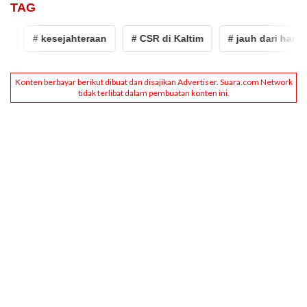
TAG
# kesejahteraan
# CSR di Kaltim
# jauh dari harapan