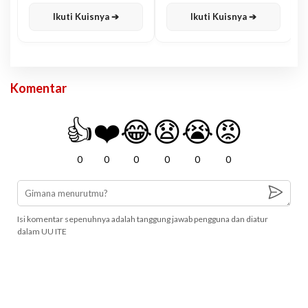
Karisma
Jawa
Ikuti Kuisnya ➔
Ikuti Kuisnya ➔
Komentar
👍
❤️
😂
😧
😭
😡
0
0
0
0
0
0
Isi komentar sepenuhnya adalah tanggung jawab pengguna dan diatur
dalam UU ITE