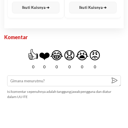
Karisma
Jawa
Ikuti Kuisnya ➔
Ikuti Kuisnya ➔
Komentar
👍
❤️
😂
😧
😭
😡
0
0
0
0
0
0
Isi komentar sepenuhnya adalah tanggung jawab pengguna dan diatur
dalam UU ITE