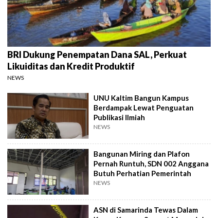
BRI Dukung Penempatan Dana SAL, Perkuat
Likuiditas dan Kredit Produktif
NEWS
UNU Kaltim Bangun Kampus
Berdampak Lewat Penguatan
Publikasi Ilmiah
NEWS
Bangunan Miring dan Plafon
Pernah Runtuh, SDN 002 Anggana
Butuh Perhatian Pemerintah
NEWS
ASN di Samarinda Tewas Dalam