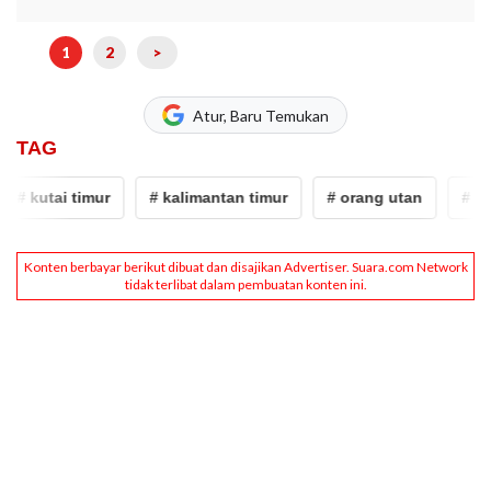
1
2
>
Atur, Baru Temukan
TAG
# kutai timur
# kalimantan timur
# orang utan
# bayi