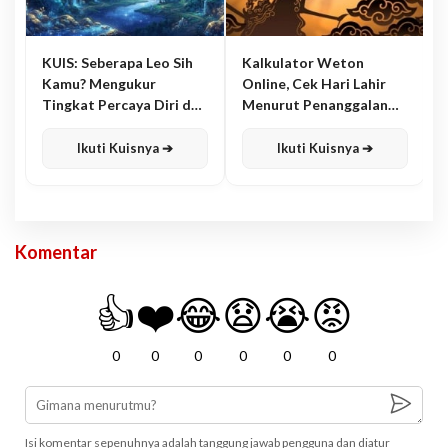
KUIS: Seberapa Leo Sih
Kalkulator Weton
Kamu? Mengukur
Online, Cek Hari Lahir
Tingkat Percaya Diri dan
Menurut Penanggalan
Karisma
Jawa
Ikuti Kuisnya ➔
Ikuti Kuisnya ➔
Komentar
👍
❤️
😂
😧
😭
😡
0
0
0
0
0
0
Isi komentar sepenuhnya adalah tanggung jawab pengguna dan diatur