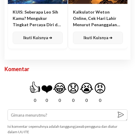
KUIS: Seberapa Leo Sih
Kalkulator Weton
Kamu? Mengukur
Online, Cek Hari Lahir
Tingkat Percaya Diri dan
Menurut Penanggalan
Karisma
Jawa
Ikuti Kuisnya ➔
Ikuti Kuisnya ➔
Komentar
👍
❤️
😂
😧
😭
😡
0
0
0
0
0
0
Isi komentar sepenuhnya adalah tanggung jawab pengguna dan diatur
dalam UU ITE