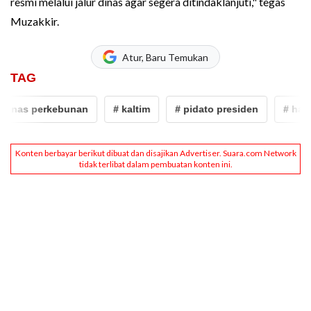
resmi melalui jalur dinas agar segera ditindaklanjuti," tegas
Muzakkir.
Atur, Baru Temukan
TAG
inas perkebunan
# kaltim
# pidato presiden
# harga 