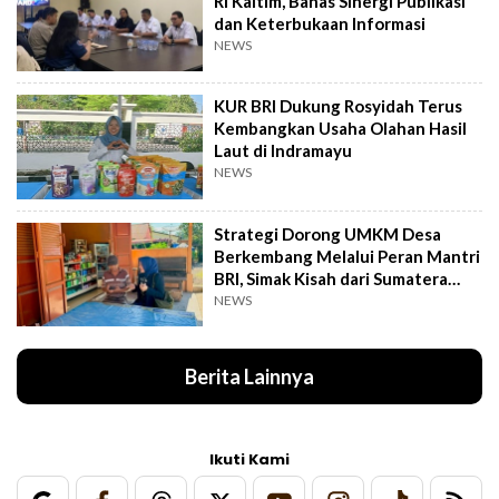
RI Kaltim, Bahas Sinergi Publikasi
dan Keterbukaan Informasi
NEWS
KUR BRI Dukung Rosyidah Terus
Kembangkan Usaha Olahan Hasil
Laut di Indramayu
NEWS
Strategi Dorong UMKM Desa
Berkembang Melalui Peran Mantri
BRI, Simak Kisah dari Sumatera
Utara Ini
NEWS
Berita Lainnya
Ikuti Kami