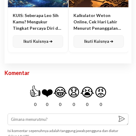
KUIS: Seberapa Leo Sih
Kalkulator Weton
Kamu? Mengukur
Online, Cek Hari Lahir
Tingkat Percaya Diri dan
Menurut Penanggalan
Karisma
Jawa
Ikuti Kuisnya ➔
Ikuti Kuisnya ➔
Komentar
👍
❤️
😂
😧
😭
😡
0
0
0
0
0
0
Isi komentar sepenuhnya adalah tanggung jawab pengguna dan diatur