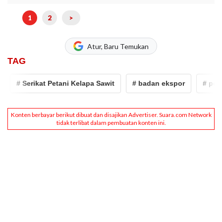
1
2
>
Atur, Baru Temukan
TAG
# Serikat Petani Kelapa Sawit
# badan ekspor
# petani 