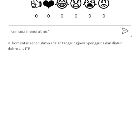
👍
❤️
😂
😧
😭
😡
0
0
0
0
0
0
Isi komentar sepenuhnya adalah tanggung jawab pengguna dan diatur
dalam UU ITE