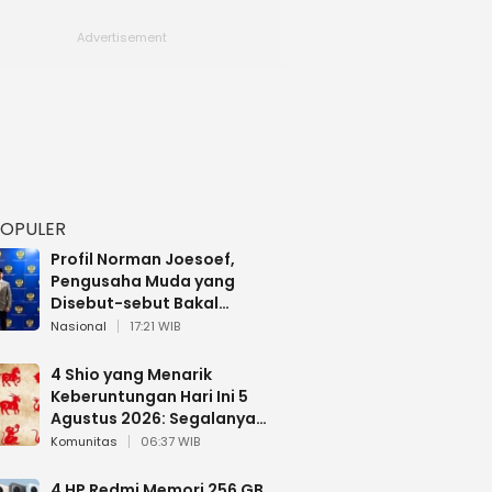
POPULER
Profil Norman Joesoef,
Pengusaha Muda yang
Disebut-sebut Bakal
Dilantik Jadi Wamenhan RI
Nasional
17:21 WIB
4 Shio yang Menarik
Keberuntungan Hari Ini 5
Agustus 2026: Segalanya
Berjalan Lancar
Komunitas
06:37 WIB
4 HP Redmi Memori 256 GB