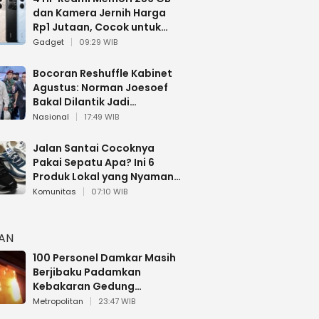
dan Kamera Jernih Harga
Rp1 Jutaan, Cocok untuk
Multitasking
Gadget
09:29 WIB
Bocoran Reshuffle Kabinet
Agustus: Norman Joesoef
Bakal Dilantik Jadi
Wamenhan RI
Nasional
17:49 WIB
Jalan Santai Cocoknya
Pakai Sepatu Apa? Ini 6
Produk Lokal yang Nyaman
Buat 17 Agustusan
Komunitas
07:10 WIB
HAN
100 Personel Damkar Masih
Berjibaku Padamkan
Kebakaran Gedung
Bapenda DKI
Metropolitan
23:47 WIB