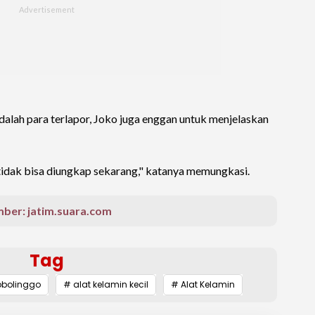
dalah para terlapor, Joko juga enggan untuk menjelaskan
i tidak bisa diungkap sekarang," katanya memungkasi.
ber: jatim.suara.com
Tag
obolinggo
# alat kelamin kecil
# Alat Kelamin