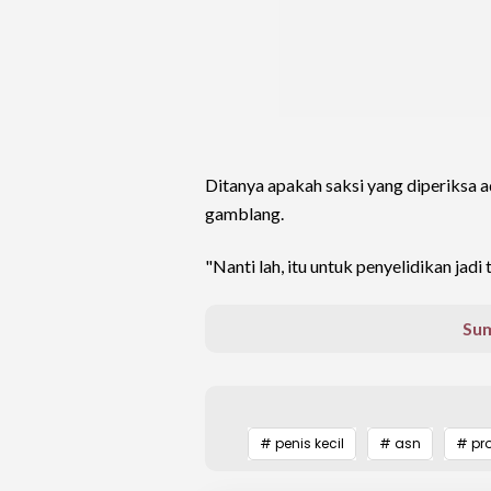
Ditanya apakah saksi yang diperiksa a
gamblang.
"Nanti lah, itu untuk penyelidikan jad
Sum
# penis kecil
# asn
# pr