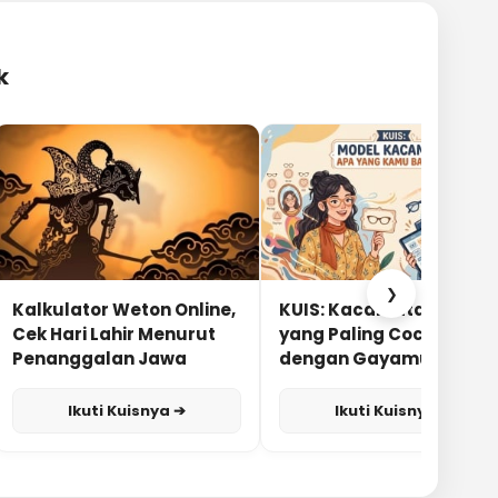
k
❯
Kalkulator Weton Online,
KUIS: Kacamata Apa
Cek Hari Lahir Menurut
yang Paling Cocok
Penanggalan Jawa
dengan Gayamu?
Ikuti Kuisnya ➔
Ikuti Kuisnya ➔