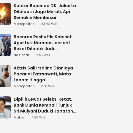
Kantor Bapenda DKI Jakarta
Dilalap si Jago Merah, Api
Semakin Membesar
Metropolitan
23:40 WIB
Bocoran Reshuffle Kabinet
Agustus: Norman Joesoef
Bakal Dilantik Jadi
Wamenhan RI
Nasional
17:49 WIB
Aktris Sali Irsalina Dianiaya
Pacar di Fatmawati, Mata
Lebam Hingga
Diselamatkan Polantas
Metropolitan
15:11 WIB
Dipilih Lewat Seleksi Ketat,
Bank Dunia Kembali Tunjuk
Sri Mulyani Duduki Jabatan
Strategis
Makro
14:29 WIB