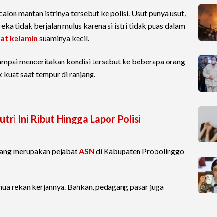
lon mantan istrinya tersebut ke polisi. Usut punya usut,
ka tidak berjalan mulus karena si istri tidak puas dalam
lat kelamin
suaminya kecil.
-sampai menceritakan kondisi tersebut ke beberapa orang
ak kuat saat tempur di ranjang.
tri Ini Ribut Hingga Lapor Polisi
 yang merupakan pejabat
ASN
di Kabupaten Probolinggo
emua rekan kerjannya. Bahkan, pedagang pasar juga