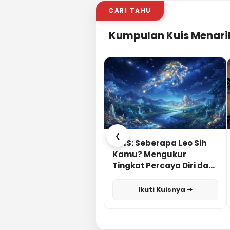
CARI TAHU
Kumpulan Kuis Menari
❮
KUIS: Seberapa Leo Sih
Kamu? Mengukur
Tingkat Percaya Diri dan
Karisma
Ikuti Kuisnya ➔