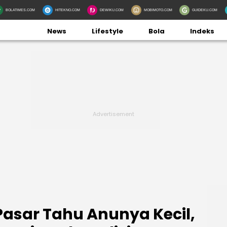
BOLATIMES.COM
HITEKNO.COM
DEWIKU.COM
MOBIMOTO.COM
GUIDEKU.COM
News
Lifestyle
Bola
Indeks
asar Tahu Anunya Kecil,