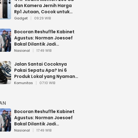
dan Kamera Jernih Harga
Rp1 Jutaan, Cocok untuk
Multitasking
Gadget
09:29 WIB
Bocoran Reshuffle Kabinet
Agustus: Norman Joesoef
Bakal Dilantik Jadi
Wamenhan RI
Nasional
17:49 WIB
Jalan Santai Cocoknya
Pakai Sepatu Apa? Ini 6
Produk Lokal yang Nyaman
Buat 17 Agustusan
Komunitas
07:10 WIB
HAN
Bocoran Reshuffle Kabinet
Agustus: Norman Joesoef
Bakal Dilantik Jadi
Wamenhan RI
Nasional
17:49 WIB