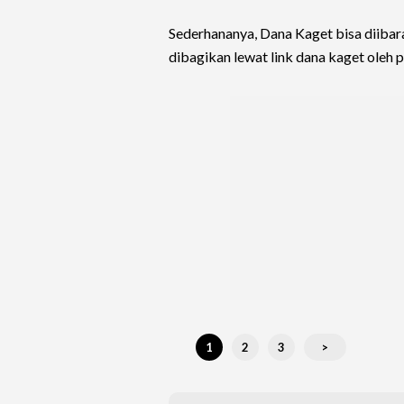
Sederhananya, Dana Kaget bisa diibarat
dibagikan lewat link dana kaget oleh
1
2
3
>