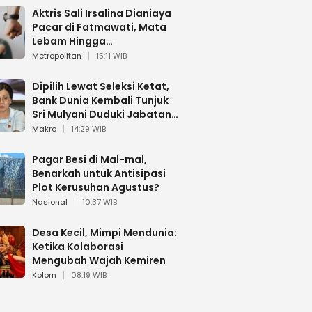
Aktris Sali Irsalina Dianiaya
Pacar di Fatmawati, Mata
Lebam Hingga
Diselamatkan Polantas
Metropolitan
15:11 WIB
Dipilih Lewat Seleksi Ketat,
Bank Dunia Kembali Tunjuk
Sri Mulyani Duduki Jabatan
Strategis
Makro
14:29 WIB
Pagar Besi di Mal-mal,
Benarkah untuk Antisipasi
Plot Kerusuhan Agustus?
Nasional
10:37 WIB
Desa Kecil, Mimpi Mendunia:
Ketika Kolaborasi
Mengubah Wajah Kemiren
Kolom
08:19 WIB