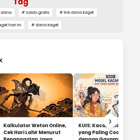
Tag
 dana
# saldo gratis
# link dana kaget
et hari ini
# dana kaget
k
❯
Kalkulator Weton Online,
KUIS: Kacamata Apa
Cek Hari Lahir Menurut
yang Paling Cocok
Penanggalan Jawa
dengan Gayamu?