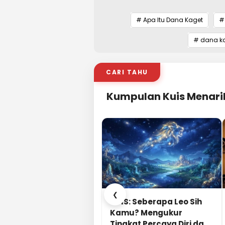
# Apa Itu Dana Kaget
#
# dana kag
CARI TAHU
Kumpulan Kuis Menari
❮
KUIS: Seberapa Leo Sih
Kamu? Mengukur
Tingkat Percaya Diri dan