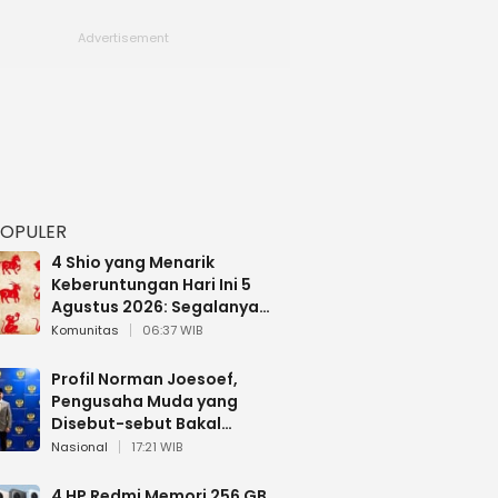
POPULER
4 Shio yang Menarik
Keberuntungan Hari Ini 5
Agustus 2026: Segalanya
Berjalan Lancar
Komunitas
06:37 WIB
Profil Norman Joesoef,
Pengusaha Muda yang
Disebut-sebut Bakal
Dilantik Jadi Wamenhan RI
Nasional
17:21 WIB
4 HP Redmi Memori 256 GB