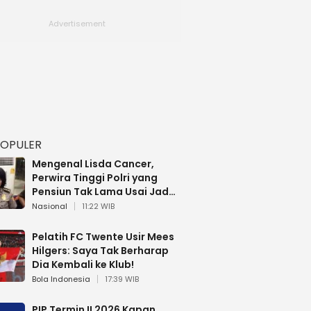
POPULER
Mengenal Lisda Cancer,
Perwira Tinggi Polri yang
Pensiun Tak Lama Usai Jadi
Brigjen
Nasional
11:22 WIB
Pelatih FC Twente Usir Mees
Hilgers: Saya Tak Berharap
Dia Kembali ke Klub!
Bola Indonesia
17:39 WIB
PIP Termin II 2026 Kapan