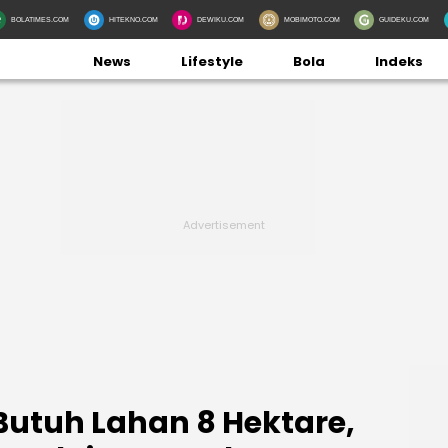
BOLATIMES.COM
HITEKNO.COM
DEWIKU.COM
MOBIMOTO.COM
GUIDEKU.COM
News
Lifestyle
Bola
Indeks
Butuh Lahan 8 Hektare,