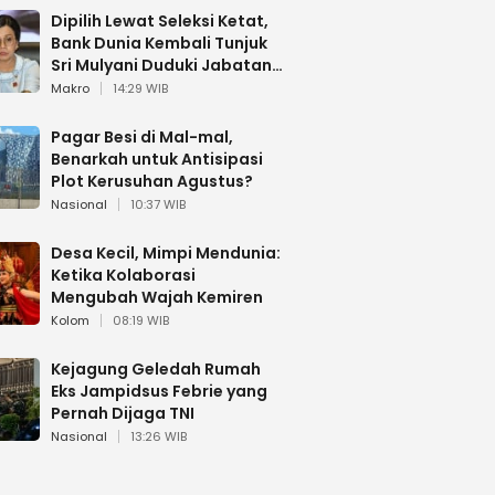
Dipilih Lewat Seleksi Ketat,
Bank Dunia Kembali Tunjuk
Sri Mulyani Duduki Jabatan
Strategis
Makro
14:29 WIB
Pagar Besi di Mal-mal,
Benarkah untuk Antisipasi
Plot Kerusuhan Agustus?
Nasional
10:37 WIB
Desa Kecil, Mimpi Mendunia:
Ketika Kolaborasi
Mengubah Wajah Kemiren
Kolom
08:19 WIB
Kejagung Geledah Rumah
Eks Jampidsus Febrie yang
Pernah Dijaga TNI
Nasional
13:26 WIB