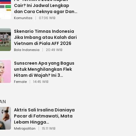
Cair? Ini Jadwal Lengkap
dan Cara Ceknya agar Dana
Tidak Hangus!
Komunitas
07:36 WIB
Skenario Timnas Indonesia
Jika Imbang atau Kalah dari
Vietnam di Piala AFF 2026
Bola Indonesia
20:49 WIB
Sunscreen Apa yang Bagus
untuk Menghilangkan Flek
Hitam di Wajah? Ini 3
Rekomendasi sesuai Review
Female
14:45 WIB
HAN
Aktris Sali Irsalina Dianiaya
Pacar di Fatmawati, Mata
Lebam Hingga
Diselamatkan Polantas
Metropolitan
15:11 WIB