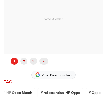
1
2
3
>
Atur, Baru Temukan
TAG
 HP Oppo Murah
# rekomendasi HP Oppo
# Oppo
#