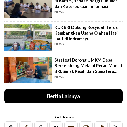
RI Kaltim, Bahas Sinergi Publikasi
dan Keterbukaan Informasi
NEWS
KUR BRI Dukung Rosyidah Terus
Kembangkan Usaha Olahan Hasil
Laut di Indramayu
NEWS
Strategi Dorong UMKM Desa
Berkembang Melalui Peran Mantri
BRI, Simak Kisah dari Sumatera
Utara Ini
NEWS
Berita Lainnya
Ikuti Kami