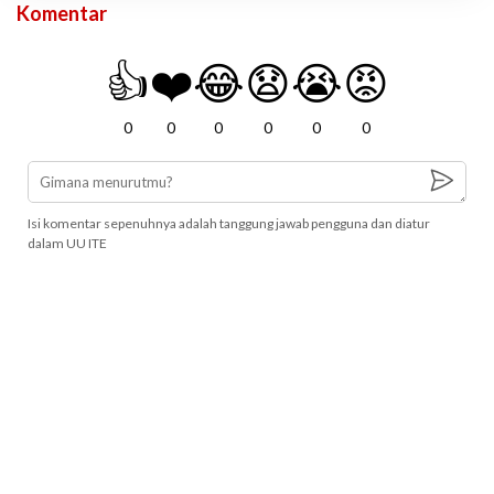
Komentar
👍
❤️
😂
😧
😭
😡
0
0
0
0
0
0
Isi komentar sepenuhnya adalah tanggung jawab pengguna dan diatur
dalam UU ITE