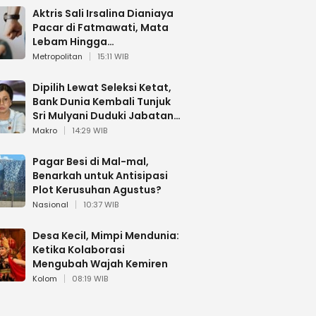
Aktris Sali Irsalina Dianiaya
Pacar di Fatmawati, Mata
Lebam Hingga
Diselamatkan Polantas
Metropolitan
15:11 WIB
Dipilih Lewat Seleksi Ketat,
Bank Dunia Kembali Tunjuk
Sri Mulyani Duduki Jabatan
Strategis
Makro
14:29 WIB
Pagar Besi di Mal-mal,
Benarkah untuk Antisipasi
Plot Kerusuhan Agustus?
Nasional
10:37 WIB
Desa Kecil, Mimpi Mendunia:
Ketika Kolaborasi
Mengubah Wajah Kemiren
Kolom
08:19 WIB