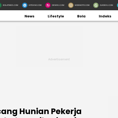
BOLATIMES.COM
HITEKNO.COM
DEWIKU.COM
MOBIMOTO.COM
GUIDEKU.COM
News
Lifestyle
Bola
Indeks
ang Hunian Pekerja