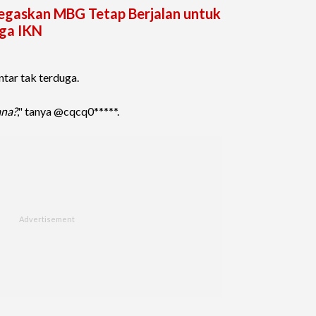
egaskan MBG Tetap Berjalan untuk
gga IKN
tar tak terduga.
ana?
," tanya @cqcq0*****.