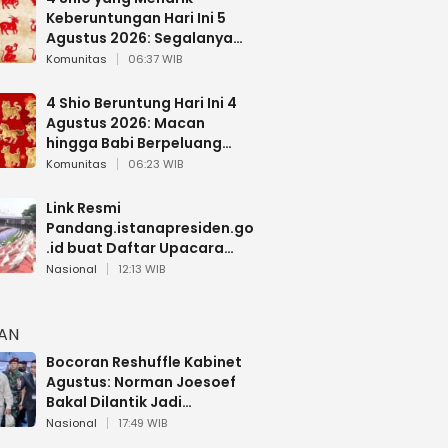
Keberuntungan Hari Ini 5
Agustus 2026: Segalanya
Berjalan Lancar
Komunitas
06:37 WIB
4 Shio Beruntung Hari Ini 4
Agustus 2026: Macan
hingga Babi Berpeluang
Dapat Kabar Baik
Komunitas
06:23 WIB
Link Resmi
Pandang.istanapresiden.go
.id buat Daftar Upacara
Bendera HUT RI di Istana
Nasional
12:13 WIB
Negara
HAN
Bocoran Reshuffle Kabinet
Agustus: Norman Joesoef
Bakal Dilantik Jadi
Wamenhan RI
Nasional
17:49 WIB