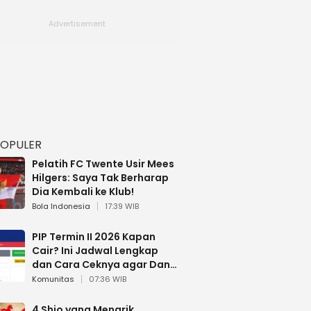
POPULER
Pelatih FC Twente Usir Mees
Hilgers: Saya Tak Berharap
Dia Kembali ke Klub!
Bola Indonesia
17:39 WIB
PIP Termin II 2026 Kapan
Cair? Ini Jadwal Lengkap
dan Cara Ceknya agar Dana
Tidak Hangus!
Komunitas
07:36 WIB
4 Shio yang Menarik