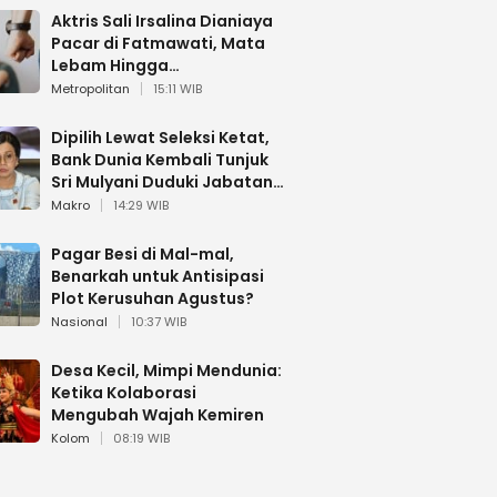
Aktris Sali Irsalina Dianiaya
Pacar di Fatmawati, Mata
Lebam Hingga
Diselamatkan Polantas
Metropolitan
15:11 WIB
Dipilih Lewat Seleksi Ketat,
Bank Dunia Kembali Tunjuk
Sri Mulyani Duduki Jabatan
Strategis
Makro
14:29 WIB
Pagar Besi di Mal-mal,
Benarkah untuk Antisipasi
Plot Kerusuhan Agustus?
Nasional
10:37 WIB
Desa Kecil, Mimpi Mendunia:
Ketika Kolaborasi
Mengubah Wajah Kemiren
Kolom
08:19 WIB