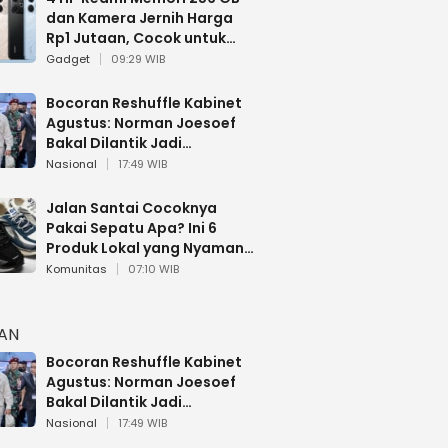
dan Kamera Jernih Harga
Rp1 Jutaan, Cocok untuk
Multitasking
Gadget
09:29 WIB
Bocoran Reshuffle Kabinet
Agustus: Norman Joesoef
Bakal Dilantik Jadi
Wamenhan RI
Nasional
17:49 WIB
Jalan Santai Cocoknya
Pakai Sepatu Apa? Ini 6
Produk Lokal yang Nyaman
Buat 17 Agustusan
Komunitas
07:10 WIB
HAN
Bocoran Reshuffle Kabinet
Agustus: Norman Joesoef
Bakal Dilantik Jadi
Wamenhan RI
Nasional
17:49 WIB