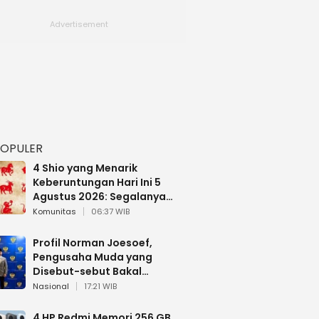
POPULER
4 Shio yang Menarik
Keberuntungan Hari Ini 5
Agustus 2026: Segalanya
Berjalan Lancar
Komunitas
06:37 WIB
Profil Norman Joesoef,
Pengusaha Muda yang
Disebut-sebut Bakal
Dilantik Jadi Wamenhan RI
Nasional
17:21 WIB
4 HP Redmi Memori 256 GB