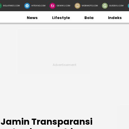
BOLATIMES.COM
HITEKNO.COM
DEWIKU.COM
MOBIMOTO.COM
GUIDEKU.COM
News
Lifestyle
Bola
Indeks
l Jamin Transparansi