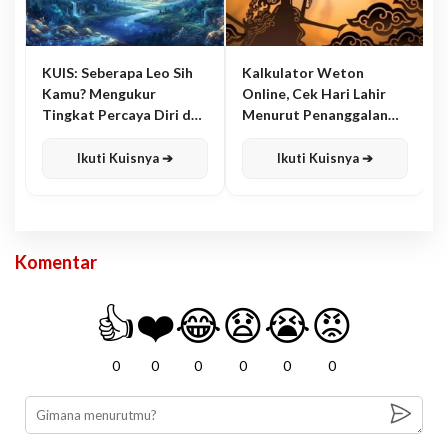
KUIS: Seberapa Leo Sih
Kalkulator Weton
Kamu? Mengukur
Online, Cek Hari Lahir
Tingkat Percaya Diri dan
Menurut Penanggalan
Karisma
Jawa
Ikuti Kuisnya ➔
Ikuti Kuisnya ➔
Komentar
👍
❤️
😂
😧
😭
😡
0
0
0
0
0
0