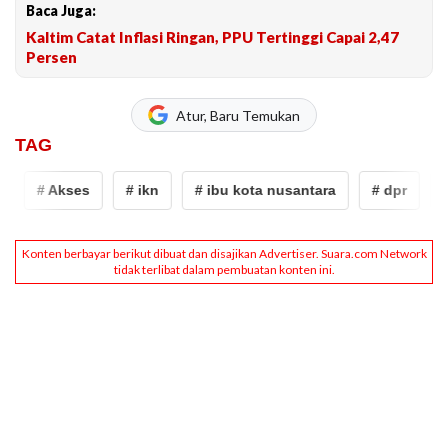
Baca Juga:
Kaltim Catat Inflasi Ringan, PPU Tertinggi Capai 2,47
Persen
Atur, Baru Temukan
TAG
# Akses
# ikn
# ibu kota nusantara
# dpr
# p