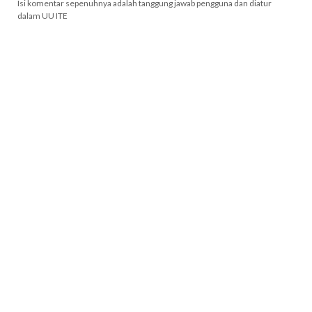
Isi komentar sepenuhnya adalah tanggung jawab pengguna dan diatur
dalam UU ITE