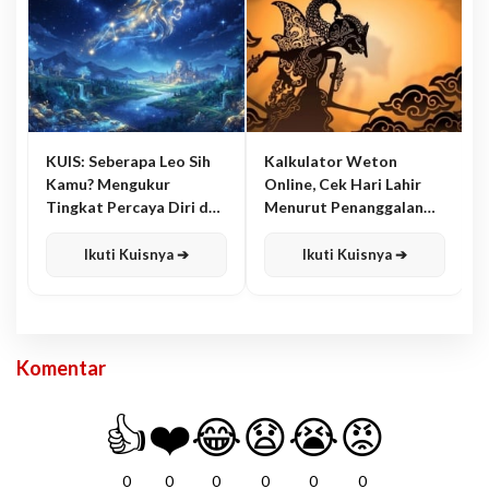
KUIS: Seberapa Leo Sih
Kalkulator Weton
Kamu? Mengukur
Online, Cek Hari Lahir
Tingkat Percaya Diri dan
Menurut Penanggalan
Karisma
Jawa
Ikuti Kuisnya ➔
Ikuti Kuisnya ➔
Komentar
👍
❤️
😂
😧
😭
😡
0
0
0
0
0
0