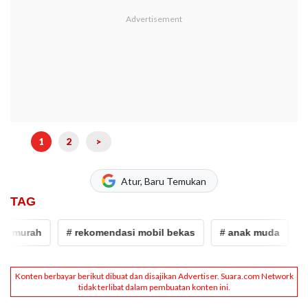
1
2
>
Atur, Baru Temukan
TAG
urah
# rekomendasi mobil bekas
# anak muda
# toy