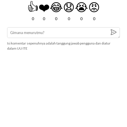
👍
❤️
😂
😧
😭
😡
0
0
0
0
0
0
Isi komentar sepenuhnya adalah tanggung jawab pengguna dan diatur
dalam UU ITE